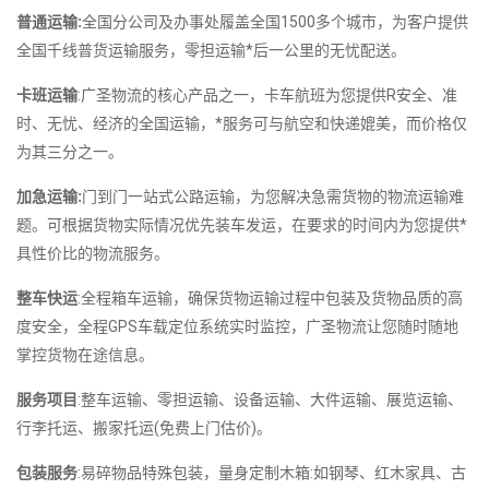
普通运输:
全国分公司及办事处履盖全国1500多个城市，为客户提供
全国千线普货运输服务，零担运输*后一公里的无忧配送。
卡班运输
:广圣物流的核心产品之一，卡车航班为您提供R安全、准
时、无忧、经济的全国运输，*服务可与航空和快递媲美，而价格仅
为其三分之一。
加急运输:
门到门一站式公路运输，为您解决急需货物的物流运输难
题。可根据货物实际情况优先装车发运，在要求的时间内为您提供*
具性价比的物流服务。
整车快运
:全程箱车运输，确保货物运输过程中包装及货物品质的高
度安全，全程GPS车载定位系统实时监控，广圣物流让您随时随地
掌控货物在途信息。
服务项目
:整车运输、零担运输、设备运输、大件运输、展览运输、
行李托运、搬家托运(免费上门估价)。
包装服务
:易碎物品特殊包装，量身定制木箱:如钢琴、红木家具、古