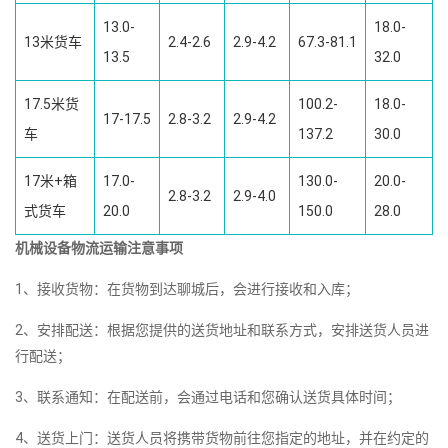
13.0-
18.0-
13米货车
2.4-2.6
2.9-4.2
67.3-81.1
13.5
32.0
17.5米货
100.2-
18.0-
17-17.5
2.8-3.2
2.9-4.2
车
137.2
30.0
17米+箱
17.0-
130.0-
20.0-
2.8-3.2
2.9-4.0
式货车
20.0
150.0
28.0
机械设备物流运输注意事项
1、接收货物：在货物到达聊城后，会进行接收和入库；
2、安排配送：根据您提供的送货地址和联系方式，安排送货人员进
行配送；
3、联系通知：在配送前，会通过电话和您确认送货具体时间；
4、送货上门：送货人员将携带货物前往您指定的地址，并在约定的