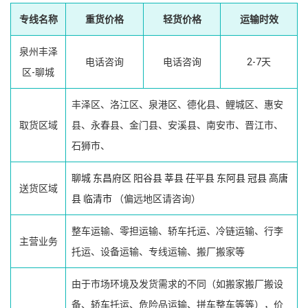
专线名称
重货价格
轻货价格
运输时效
泉州丰泽
电话咨询
电话咨询
2-7天
区-聊城
丰泽区、洛江区、泉港区、德化县、鲤城区、惠安
取货区域
县、永春县、金门县、安溪县、南安市、晋江市、
石狮市、
聊城
东昌府区
阳谷县
莘县
茌平县
东阿县
冠县
高唐
送货区域
县
临清市
（偏远地区请咨询）
整车运输、零担运输、轿车托运、冷链运输、行李
主营业务
托运、设备运输、专线运输、搬厂搬家等
由于市场环境及发货需求的不同（如搬家搬厂搬设
备、轿车托运、危险品运输、拼车整车等等），价