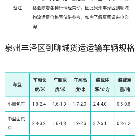
备注
格会随着各种行情经常动，因此泉州丰泽区到聊城
物流运费价格表仅供参考，如需了解资费请来电咨
询
泉州丰泽区到聊城货运运输车辆规格
车厢长
车厢宽
车厢高
装载体
装载重
车型
度/米
度/米
度/米
积/立方
量/吨
小面包车
1.8-2.4
1.6-1.8
1.7-2.0
2.4-4.0
0.5-0.8
中型面包
2.4-3.2
1.6-1.8
1.9-2.3
3.7-6.1
0.8-1.2
车