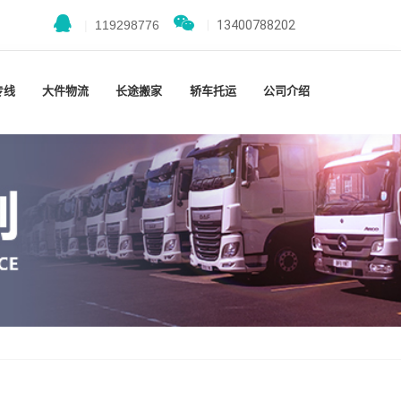
|
119298776
|
13400788202
专线
大件物流
长途搬家
轿车托运
公司介绍