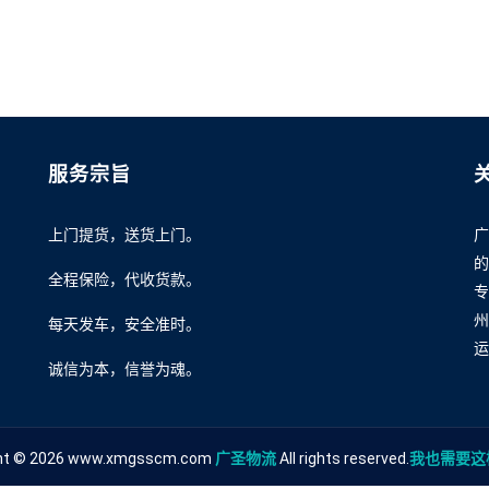
服务宗旨
上门提货，送货上门。
广
的
全程保险，代收货款。
专
州
每天发车，安全准时。
运
诚信为本，信誉为魂。
ght © 2026 www.xmgsscm.com
广圣物流
All rights reserved.
我也需要这