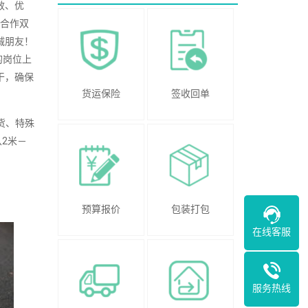
效、优
，合作双
诚朋友！
的岗位上
干，确保
货运保险
签收回单
货、特殊
从2米－
预算报价
包装打包
在线客服
服务热线