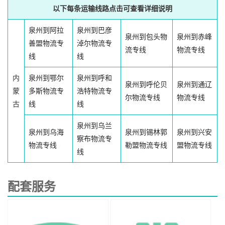
以下每条运输线路点击可查看详细说明
泉州到阿拉
泉州到巴彦
泉州到包头物
泉州到赤峰
善盟物流专
淖尔物流专
流专线
物流专线
线
线
内
泉州到鄂尔
泉州到呼和
泉州到呼伦贝
泉州到通辽
蒙
多斯物流专
浩特物流专
尔物流专线
物流专线
古
线
线
泉州到乌兰
泉州到乌海
泉州到锡林郭
泉州到兴安
察布物流专
物流专线
勒盟物流专线
盟物流专线
线
配套服务