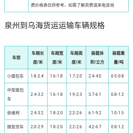
费价格表仅供参考，如需了解资费请来电咨询
泉州到乌海货运运输车辆规格
车厢长
车厢宽
车厢高
装载体
装载重
车型
度/米
度/米
度/米
积/立方
量/吨
小面包车
1.8-2.4
1.6-1.8
1.7-2.0
2.4-4.0
0.5-0.8
中型面包
2.4-3.2
1.6-1.8
1.9-2.3
3.7-6.1
0.8-1.2
车
依维柯
2.4-3.2
1.8-2.0
2.2-2.6
6.1-9.2
1.0-1.5
微型货车
2.0-2.9
1.8-2.0
2.2-2.6
4.2-6.7
0.8-1.2