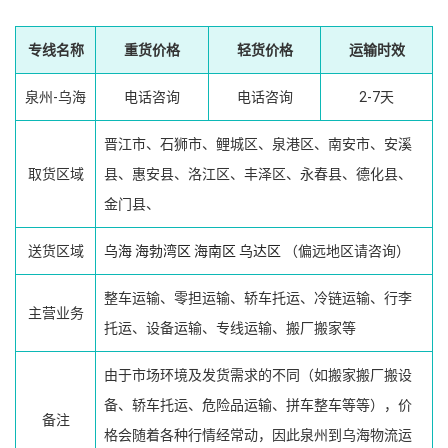
专线名称
重货价格
轻货价格
运输时效
泉州-乌海
电话咨询
电话咨询
2-7天
晋江市、石狮市、鲤城区、泉港区、南安市、安溪
取货区域
县、惠安县、洛江区、丰泽区、永春县、德化县、
金门县、
送货区域
乌海
海勃湾区
海南区
乌达区
（偏远地区请咨询）
整车运输、零担运输、轿车托运、冷链运输、行李
主营业务
托运、设备运输、专线运输、搬厂搬家等
由于市场环境及发货需求的不同（如搬家搬厂搬设
备、轿车托运、危险品运输、拼车整车等等），价
备注
格会随着各种行情经常动，因此泉州到乌海物流运