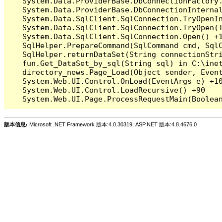
   System.Data.ProviderBase.DbConnectionFactory
   System.Data.ProviderBase.DbConnectionInterna
   System.Data.SqlClient.SqlConnection.TryOpenIn
   System.Data.SqlClient.SqlConnection.TryOpen(T
   System.Data.SqlClient.SqlConnection.Open() +1
   SqlHelper.PrepareCommand(SqlCommand cmd, Sql
   SqlHelper.returnDataSet(String connectionStr
   fun.Get_DataSet_by_sql(String sql) in C:\inet
   directory_news.Page_Load(Object sender, Event
   System.Web.UI.Control.OnLoad(EventArgs e) +10
   System.Web.UI.Control.LoadRecursive() +90

版本信息:
Microsoft .NET Framework 版本:4.0.30319; ASP.NET 版本:4.8.4676.0