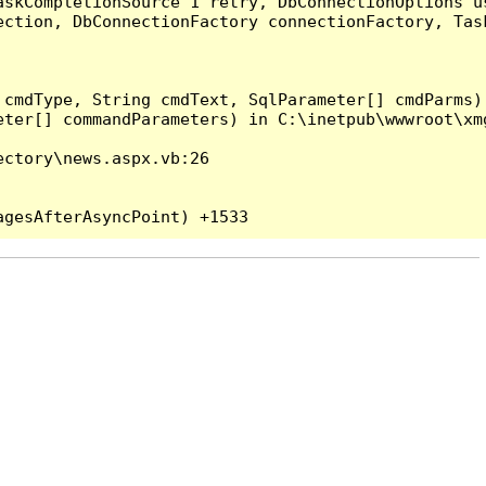
askCompletionSource`1 retry, DbConnectionOptions u
ection, DbConnectionFactory connectionFactory, Tas
 cmdType, String cmdText, SqlParameter[] cmdParms)
ter[] commandParameters) in C:\inetpub\wwwroot\xmg
ctory\news.aspx.vb:26
