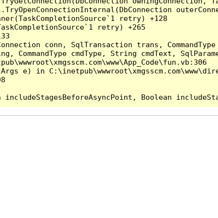
.TryGetConnection(DbConnection owningConnection, T
l.TryOpenConnectionInternal(DbConnection outerConn
ner(TaskCompletionSource`1 retry) +128

askCompletionSource`1 retry) +265

33

Connection conn, SqlTransaction trans, CommandType
ing, CommandType cmdType, String cmdText, SqlParame
pub\wwwroot\xmgsscm.com\www\App_Code\fun.vb:306

Args e) in C:\inetpub\wwwroot\xmgsscm.com\www\dire
8
