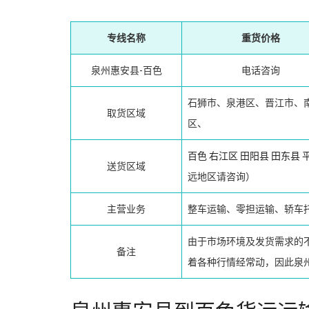
专线名称
重货价格
泉州惠安县-百色
电话咨询
石狮市、泉港区、晋江市、
取货区域
区、
百色
右江区
田阳县
田东县
送货区域
远地区请咨询）
主营业务
整车运输、零担运输、轿车
由于市场环境及发货需求的
备注
着各种行情经常动，因此泉