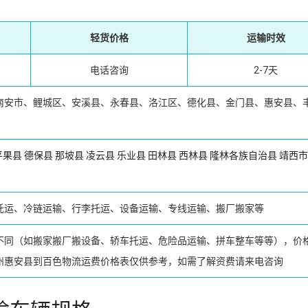
轻货价格
运输时效
电话咨询
2-7天
南安市、鲤城区、安溪县、永春县、洛江区、德化县、金门县、惠安县、
平果县
德保县
那坡县
凌云县
乐业县
田林县
西林县
隆林各族自治县
靖西市
托运、冷链运输、行李托运、设备运输、专线运输、搬厂搬家等
不同（如搬家搬厂搬设备、轿车托运、危险品运输、拼车整车等等），价
州惠安县到百色物流运费价格表仅供参考，如需了解资费请来电咨询