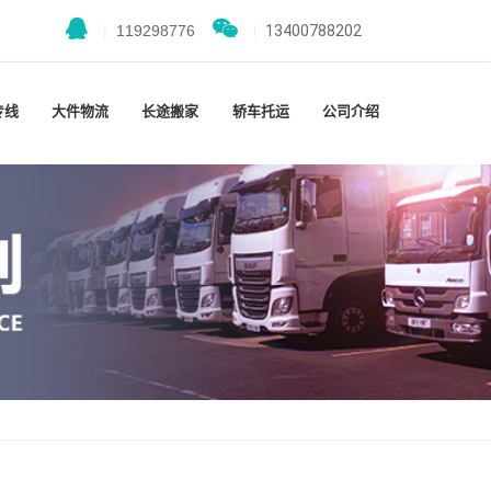
|
119298776
|
13400788202
专线
大件物流
长途搬家
轿车托运
公司介绍