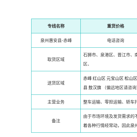
专线名称
重货价格
泉州惠安县-赤峰
电话咨询
石狮市、泉港区、晋江市、
取货区域
区、
赤峰
红山区
元宝山区
松山
送货区域
县
敖汉旗
（偏远地区请咨询
主营业务
整车运输、零担运输、轿车
由于市场环境及发货需求的
备注
着各种行情经常动，因此泉