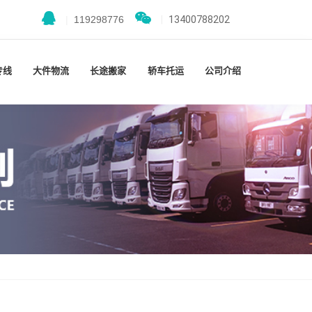
|
119298776
|
13400788202
专线
大件物流
长途搬家
轿车托运
公司介绍