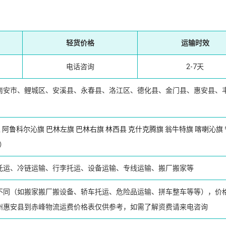
轻货价格
运输时效
电话咨询
2-7天
南安市、鲤城区、安溪县、永春县、洛江区、德化县、金门县、惠安县、
区
阿鲁科尔沁旗
巴林左旗
巴林右旗
林西县
克什克腾旗
翁牛特旗
喀喇沁旗
）
托运、冷链运输、行李托运、设备运输、专线运输、搬厂搬家等
不同（如搬家搬厂搬设备、轿车托运、危险品运输、拼车整车等等），价
州惠安县到赤峰物流运费价格表仅供参考，如需了解资费请来电咨询