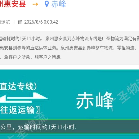
州惠安县
➙
赤峰
6浏览 |
2026/8/6 0:03:42
输耗时约1天11小时。 泉州惠安县到赤峰物流专线是广圣物流为满足有
惠安县到赤峰的直达运输业务。泉州惠安县到赤峰整车物流、零担物流、
、急客户之所急，想客户之所想。