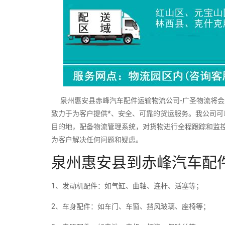
泉州惠安县赤峰汽车配件运输物流公司-广圣物流将会
致力于为客户提供*、安全、可靠的货运服务。我公司
目的地，配备物流管理系统，对货物进行全程跟踪和监
为客户解决任何问题和疑虑。
泉州惠安县到赤峰汽车配
1、发动机配件：如气缸、曲轴、连杆、活塞等；
2、车身配件：如车门、车窗、挡风玻璃、座椅等；