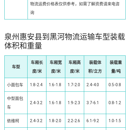
物流运费价格表仅供参考，如需了解资费请来电咨
询
泉州惠安县到黑河物流运输车型装载
体积和重量
车厢长
车厢宽
车厢高
装载体
装载重
车型
度/米
度/米
度/米
积/立方
量/吨
小面包车
1.8-2.4
1.6-1.8
1.7-2.0
2.4-4.0
0.5-0.8
中型面包
2.4-3.2
1.6-1.8
1.9-2.3
3.7-6.1
0.8-1.2
车
依维柯
2.4-3.2
1.8-2.0
2.2-2.6
6.1-9.2
1.0-1.5