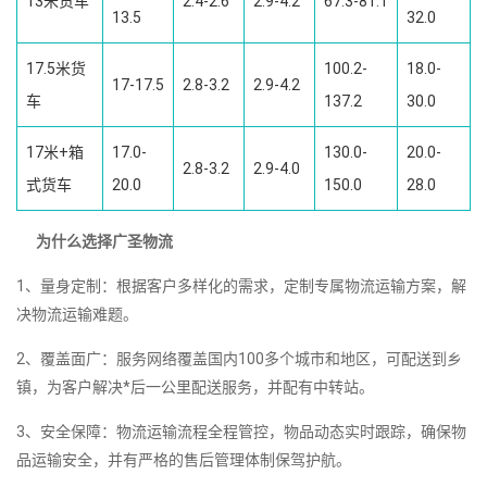
13米货车
2.4-2.6
2.9-4.2
67.3-81.1
13.5
32.0
17.5米货
100.2-
18.0-
17-17.5
2.8-3.2
2.9-4.2
车
137.2
30.0
17米+箱
17.0-
130.0-
20.0-
2.8-3.2
2.9-4.0
式货车
20.0
150.0
28.0
为什么选择广圣物流
1、量身定制：根据客户多样化的需求，定制专属物流运输方案，解
决物流运输难题。
2、覆盖面广：服务网络覆盖国内100多个城市和地区，可配送到乡
镇，为客户解决*后一公里配送服务，并配有中转站。
3、安全保障：物流运输流程全程管控，物品动态实时跟踪，确保物
品运输安全，并有严格的售后管理体制保驾护航。