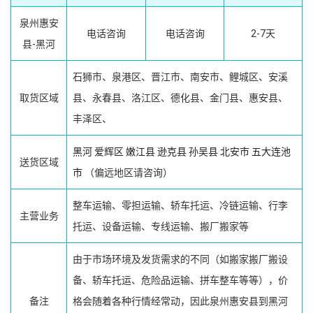
泉州惠安
电话咨询
电话咨询
2-7天
县-黑河
石狮市、泉港区、晋江市、南安市、鲤城区、安溪
取货区域
县、永春县、洛江区、德化县、金门县、惠安县、
丰泽区、
黑河
爱辉区
嫩江县
逊克县
孙吴县
北安市
五大连池
送货区域
市
（偏远地区请咨询）
整车运输、零担运输、轿车托运、冷链运输、行李
主营业务
托运、设备运输、专线运输、搬厂搬家等
由于市场环境及发货需求的不同（如搬家搬厂搬设
备、轿车托运、危险品运输、拼车整车等等），价
备注
格会随着各种行情经常动，因此泉州惠安县到黑河