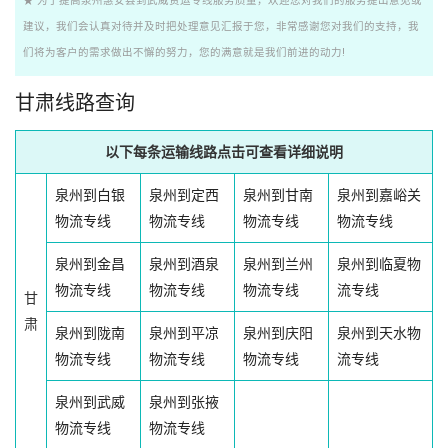
★ 为了提高泉州惠安县到武威货运专线服务质量，欢迎您对我们的服务提出意见或
建议，我们会认真对待并及时把处理意见汇报于您，非常感谢您对我们的支持，我
们将为客户的需求做出不懈的努力，您的满意就是我们前进的动力!
甘肃线路查询
以下每条运输线路点击可查看详细说明
泉州到白银
泉州到定西
泉州到甘南
泉州到嘉峪关
物流专线
物流专线
物流专线
物流专线
泉州到金昌
泉州到酒泉
泉州到兰州
泉州到临夏物
物流专线
物流专线
物流专线
流专线
甘
肃
泉州到陇南
泉州到平凉
泉州到庆阳
泉州到天水物
物流专线
物流专线
物流专线
流专线
泉州到武威
泉州到张掖
物流专线
物流专线