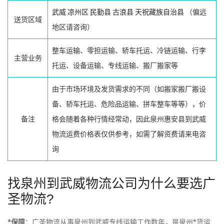
武威
凉州区
民勤县
古浪县
天祝藏族自治县
（偏远
送货区域
地区请咨询）
整车运输、零担运输、轿车托运、冷链运输、行李
主营业务
托运、设备运输、专线运输、搬厂搬家等
由于市场环境及发货需求的不同（如搬家搬厂搬设
备、轿车托运、危险品运输、拼车整车等等），价
备注
格会随着各种行情经常动，因此泉州惠安县到武威
物流运费价格表仅供参考，如需了解资费请来电咨
询
找泉州到武威物流公司为什么要选广
圣物流?
*保障
：广圣物流从事泉州到武威专线运输工作数年，是泉州*货运