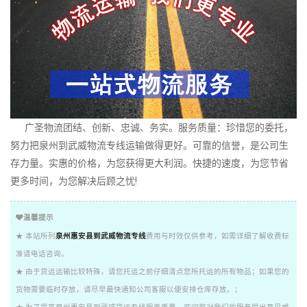
广圣物流团结、创新、忠诚、务实。服务质量：珍惜您的委托，
努力把泉州到武威物流专线运输做得更好。可靠的信誉，是公司生
存力量。实惠的价格，为您获得更大利润。快捷的速度，为您节省
更多时间，为您解决后顾之忧!
温馨提示
★ 本站所列
泉州惠安县到武威物流专线
费用与时效仅供参考，如需详细了解收费标
准请电话咨询。
★ 由于货运运输比较特殊，请您托运之前仔细清点您所托运的所有物品；如果您的
货物需要临时存放，请尽早最快通知公司客服以便安排仓库存放。；