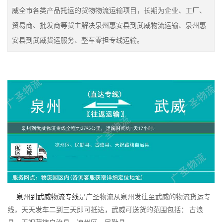
威全市各类产品托运的货物物流运输项目，长期为企业、工厂、
贸易商、批发商等货主解决泉州惠安县到武威物流运输、泉州惠
安县到武威货运服务、整车零担专线运输。
泉州到武威物流专线
是广圣物流从泉州发往至武威的物流货运专
线，天天发车二到三天即可抵达，武威可送货的范围包括： 古浪