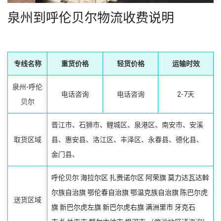
泉州到呼伦贝尔物流收费说明
专线名称
重货价格
轻货价格
运输时效
泉州-呼伦
电话咨询
电话咨询
2-7天
贝尔
晋江市、石狮市、鲤城区、泉港区、南安市、安溪
取货区域
县、惠安县、洛江区、丰泽区、永春县、德化县、
金门县、
呼伦贝尔
海拉尔区
扎赉诺尔区
阿荣旗
莫力达瓦达斡
尔族自治旗
鄂伦春自治旗
鄂温克族自治旗
陈巴尔虎
送货区域
旗
新巴尔虎左旗
新巴尔虎右旗
满洲里市
牙克石