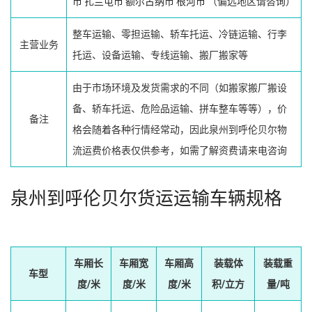
市
扎兰屯市
额尔古纳市
根河市
（偏远地区请咨询）
整车运输、零担运输、轿车托运、冷链运输、行李
主营业务
托运、设备运输、专线运输、搬厂搬家等
由于市场环境及发货需求的不同（如搬家搬厂搬设
备、轿车托运、危险品运输、拼车整车等等），价
备注
格会随着各种行情经常动，因此泉州到呼伦贝尔物
流运费价格表仅供参考，如需了解资费请来电咨询
泉州到呼伦贝尔货运运输车辆规格
车厢长
车厢宽
车厢高
装载体
装载重
车型
度/米
度/米
度/米
积/立方
量/吨