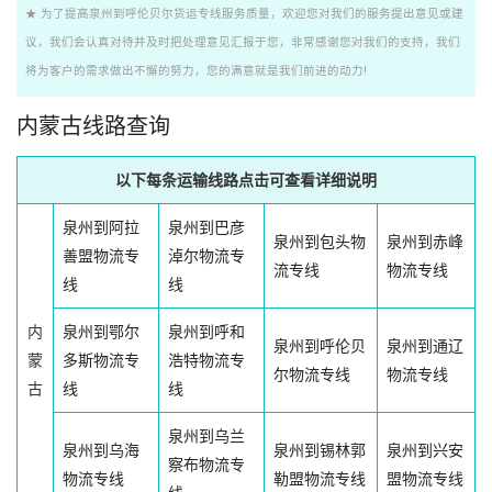
★ 为了提高泉州到呼伦贝尔货运专线服务质量，欢迎您对我们的服务提出意见或建
议，我们会认真对待并及时把处理意见汇报于您，非常感谢您对我们的支持，我们
将为客户的需求做出不懈的努力，您的满意就是我们前进的动力!
内蒙古线路查询
以下每条运输线路点击可查看详细说明
泉州到阿拉
泉州到巴彦
泉州到包头物
泉州到赤峰
善盟物流专
淖尔物流专
流专线
物流专线
线
线
内
泉州到鄂尔
泉州到呼和
泉州到呼伦贝
泉州到通辽
蒙
多斯物流专
浩特物流专
尔物流专线
物流专线
古
线
线
泉州到乌兰
泉州到乌海
泉州到锡林郭
泉州到兴安
察布物流专
物流专线
勒盟物流专线
盟物流专线