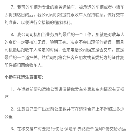
7、我司的车辆为专业的商务运输车。被承运的车辆或者小轿车
即将到达目的后，我公司司机将提前跟收车人保持联系。做好交车
的准备、以便进行交接辆的程序顺利。
8、我公司司机相当业务员的最后的一个工作，那就是对收车人
的身份一定要核准无误，验明正身。决定不会出现任何错误。而且
司机最后跟收车人确定的时候，会来电话公司确定是否交车。这是
最后的一个道把关。然后司机将会把客户朋友或者委托方的证件复
印件都归回给收车人。
小桥车托运注意事项：
1、在运输前要和运输公司讲清楚你爱车外表和车内情况有无损
坏.
2、注意自己爱车出发前公里数并写在运输合同上不得超过多少
公里.
3、在移交爱车时要把.行使证.保险单.养路费单.复印2份交给承运