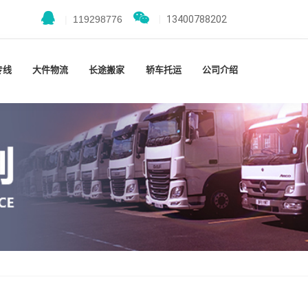
|
119298776
|
13400788202
专线
大件物流
长途搬家
轿车托运
公司介绍