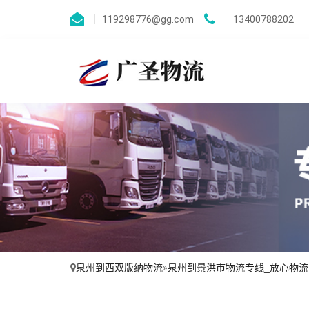
119298776@gg.com
13400788202
泉州到西双版纳物流
»
泉州到景洪市物流专线_放心物