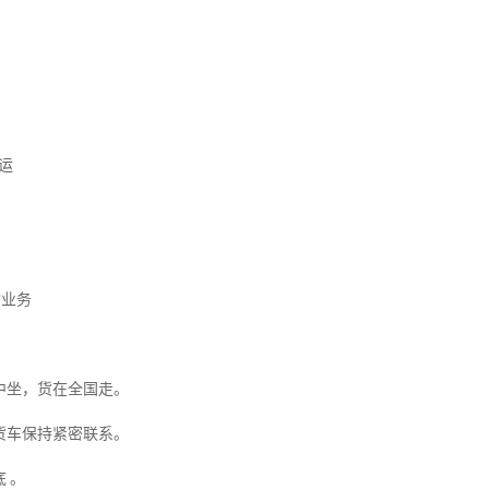
装
托运
输业务
中坐，货在全国走。
货车保持紧密联系。
 。