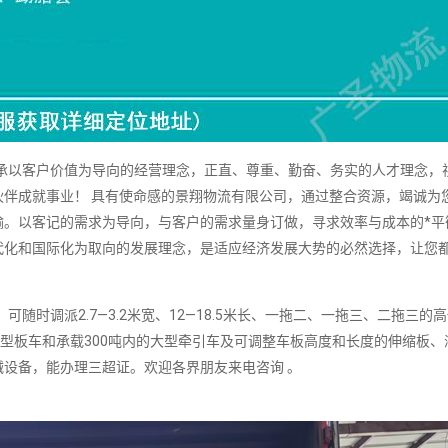
以客户价值为导向的经营理念，正直、尊重、勤奋、务实的人才理念，
伴成就事业！ 具有使命感的景翔物流有限公司，通过整合资源，竭诚为
输。以客记的需求为导向，与客户的需求量身订做，寻求效率与成本的*平
代化和国际化为取向的发展理念，是适应经济发展大势的必然选择，让您
时调派2.7—3.2米宽、12—18.5米长、一拖二、一拖三、二拖三的
车、凹型板车和承载300吨内的大型牵引车及可调整车板高度和长度的伸缩板
设备，能办理三超证。欢迎各界朋友来电咨询 。