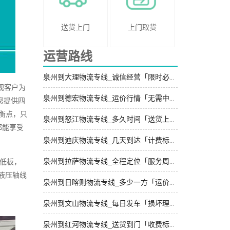
送货上门
上门取货
运营路线
泉州到大理物流专线_诚信经营「限时必达」
视客户为
泉州到德宏物流专线_运价行情「无需中转」
您提供四
衡点，只
泉州到怒江物流专线_多久时间「送货上门」
都能享受
泉州到迪庆物流专线_几天到达「计费标准」
泉州到拉萨物流专线_全程定位「服务周到」
高低板，
、液压轴线
泉州到日喀则物流专线_多少一方「运价行情」
泉州到文山物流专线_每日发车「损坏理赔」
泉州到红河物流专线_送货到门「收费标准」