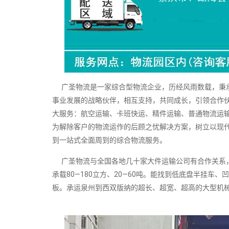
广圣物流是一家综合型物流企业，历经风雨数载，秉承
事业发展的战略伙伴，相互支持，共同成长，引领合作伙
大服务：航空运输、卡班快运、精件运输、普通物流运
为解除客户的物流运作的后顾之忧解决方案，树立以现
到一站式全面周到的综合物流服务。
广圣物流与全国各地几十家大件运输公司有合作关系，可随
承载80—180立方、20—60吨。能找到低底盘半挂
板。承运泉州到西双版纳的超长、超宽、超高的大型机械