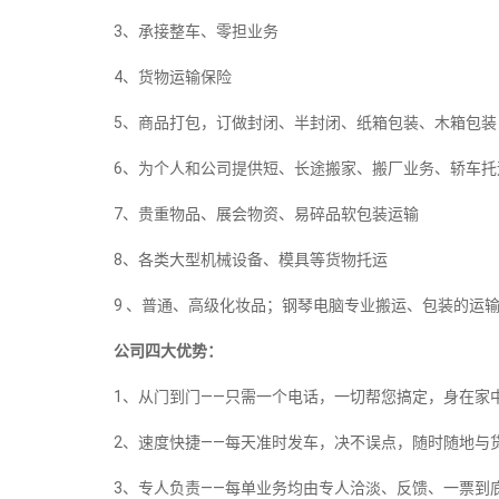
3、承接整车、零担业务
4、货物运输保险
5、商品打包，订做封闭、半封闭、纸箱包装、木箱包
6、为个人和公司提供短、长途搬家、搬厂业务、轿车
7、贵重物品、展会物资、易碎品软包装运输
8、各类大型机械设备、模具等货物托运
9 、普通、高级化妆品；钢琴电脑专业搬运、包装的运
公司四大优势：
1、从门到门——只需一个电话，一切帮您搞定，身在家
2、速度快捷——每天准时发车，决不误点，随时随地与
3、专人负责——每单业务均由专人洽淡、反馈、一票到底