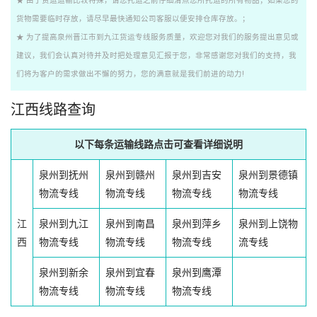
★ 由于货运运输比较特殊，请您托运之前仔细清点您所托运的所有物品；如果您的
货物需要临时存放，请尽早最快通知公司客服以便安排仓库存放。；
★ 为了提高泉州晋江市到九江货运专线服务质量，欢迎您对我们的服务提出意见或
建议，我们会认真对待并及时把处理意见汇报于您，非常感谢您对我们的支持，我
们将为客户的需求做出不懈的努力，您的满意就是我们前进的动力!
江西线路查询
以下每条运输线路点击可查看详细说明
泉州到抚州
泉州到赣州
泉州到吉安
泉州到景德镇
物流专线
物流专线
物流专线
物流专线
江
泉州到九江
泉州到南昌
泉州到萍乡
泉州到上饶物
西
物流专线
物流专线
物流专线
流专线
泉州到新余
泉州到宜春
泉州到鹰潭
物流专线
物流专线
物流专线