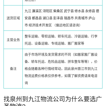
九江
濂溪区
浔阳区
柴桑区
武宁县
修水县
永修县
德
送货区域
安县
都昌县
湖口县
彭泽县
瑞昌市
共青城市
庐山
市
经济技术开发区
（偏远地区请咨询）
整车运输、零担运输、轿车托运、冷链运输、行李
主营业务
托运、设备运输、专线运输、搬厂搬家等
由于市场环境及发货需求的不同（如搬家搬厂搬设
备、轿车托运、危险品运输、拼车整车等等），价
备注
格会随着各种行情经常动，因此泉州晋江市到九江
物流运费价格表仅供参考，如需了解资费请来电咨
询
找泉州到九江物流公司为什么要选广