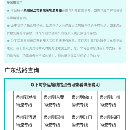
温馨提示
★ 本站所列
泉州晋江市到茂名物流专线
费用与时效仅供参考，如需详细了解收费标
准请电话咨询。
★ 由于货运运输比较特殊，请您托运之前仔细清点您所托运的所有物品；如果您的
货物需要临时存放，请尽早最快通知公司客服以便安排仓库存放。；
★ 为了提高泉州晋江市到茂名货运专线服务质量，欢迎您对我们的服务提出意见或
建议，我们会认真对待并及时把处理意见汇报于您，非常感谢您对我们的支持，我
们将为客户的需求做出不懈的努力，您的满意就是我们前进的动力!
广东线路查询
以下每条运输线路点击可查看详细说明
泉州到潮州
泉州到东莞
泉州到佛山
泉州到广州
物流专线
物流专线
物流专线
物流专线
泉州到河源
泉州到惠州
泉州到江门
泉州到揭阳
物流专线
物流专线
物流专线
物流专线