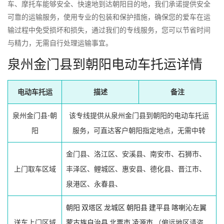
车、摩托车能够安全、快速地到达朝阳目的地，我们承诺提供安全
可靠的运输服务，使用专业的包装和保护措施，确保您的爱车在运
输过程中免受损坏和损失，通过我们的专线服务，您可以节省时间
与精力，无需自行处理运输事宜。
泉州金门县到朝阳电动车托运详情
电动车托运
描述
备注
泉州金门县-朝
该专线提供从泉州金门县到朝阳的电动车托运
阳
服务，可直达客户朝阳指定地点，无需中转
金门县、洛江区、安溪县、南安市、石狮市、
上门取车区域
丰泽区、鲤城区、惠安县、德化县、晋江市、
泉港区、永春县、
朝阳
双塔区
龙城区
朝阳县
建平县
喀喇沁左翼
送车上门区域
蒙古族自治县
北票市
凌源市
（偏远地区请咨