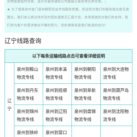
货物需要临时存放，请尽早最快通知公司客服以便安排仓库存放。；
★ 为了提高泉州金门县到朝阳货运专线服务质量，欢迎您对我们的服务提出意见或
建议，我们会认真对待并及时把处理意见汇报于您，非常感谢您对我们的支持，我
们将为客户的需求做出不懈的努力，您的满意就是我们前进的动力!
辽宁线路查询
以下每条运输线路点击可查看详细说明
泉州到鞍山
泉州到本溪
泉州到朝阳
泉州到大连物
物流专线
物流专线
物流专线
流专线
泉州到丹东
泉州到抚顺
泉州到阜新
泉州到葫芦岛
物流专线
物流专线
物流专线
物流专线
辽
宁
泉州到锦州
泉州到辽阳
泉州到盘锦
泉州到沈阳物
物流专线
物流专线
物流专线
流专线
泉州到铁岭
泉州到营口