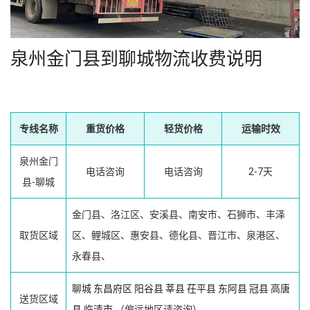
泉州金门县到聊城物流收费说明
专线名称
重货价格
轻货价格
运输时效
泉州金门
电话咨询
电话咨询
2-7天
县-聊城
金门县、洛江区、安溪县、南安市、石狮市、丰泽
取货区域
区、鲤城区、惠安县、德化县、晋江市、泉港区、
永春县、
聊城
东昌府区
阳谷县
莘县
茌平县
东阿县
冠县
高唐
送货区域
县
临清市
（偏远地区请咨询）