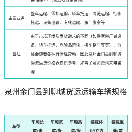
整车运输、零担运输、轿车托运、冷链运输、行李
主营业务
托运、设备运输、专线运输、搬厂搬家等
由于市场环境及发货需求的不同（如搬家搬厂搬设
备、轿车托运、危险品运输、拼车整车等等），价
备注
格会随着各种行情经常动，因此泉州金门县到聊城
物流运费价格表仅供参考，如需了解资费请来电咨
询
泉州金门县到聊城货运运输车辆规格
车厢长
车厢宽
车厢高
装载体
装载重
车型
度/米
度/米
度/米
积/立方
量/吨