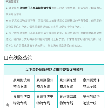
温馨提示
★ 本站所列
泉州金门县到聊城物流专线
费用与时效仅供参考，如需详细了解收费标
准请电话咨询。
★ 由于货运运输比较特殊，请您托运之前仔细清点您所托运的所有物品；如果您的
货物需要临时存放，请尽早最快通知公司客服以便安排仓库存放。；
★ 为了提高泉州金门县到聊城货运专线服务质量，欢迎您对我们的服务提出意见或
建议，我们会认真对待并及时把处理意见汇报于您，非常感谢您对我们的支持，我
们将为客户的需求做出不懈的努力，您的满意就是我们前进的动力!
山东线路查询
以下每条运输线路点击可查看详细说明
泉州到滨州
泉州到德州
泉州到东营
泉州到菏泽
物流专线
物流专线
物流专线
物流专线
泉州到济南
泉州到济宁
泉州到聊城
泉州到临沂
物流专线
物流专线
物流专线
物流专线
山