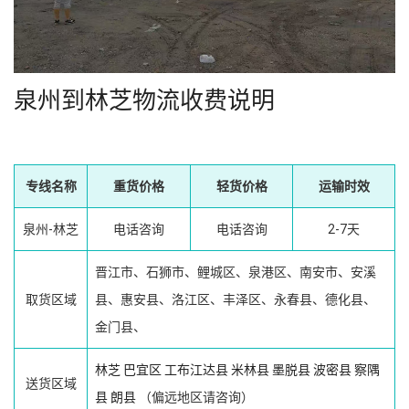
泉州到林芝物流收费说明
专线名称
重货价格
轻货价格
运输时效
泉州-林芝
电话咨询
电话咨询
2-7天
晋江市、石狮市、鲤城区、泉港区、南安市、安溪
取货区域
县、惠安县、洛江区、丰泽区、永春县、德化县、
金门县、
林芝
巴宜区
工布江达县
米林县
墨脱县
波密县
察隅
送货区域
县
朗县
（偏远地区请咨询）