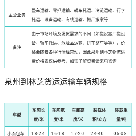
整车运输、零担运输、轿车托运、冷链运输、行李
主营业务
托运、设备运输、专线运输、搬厂搬家等
由于市场环境及发货需求的不同（如搬家搬厂搬设
备、轿车托运、危险品运输、拼车整车等等），价
备注
格会随着各种行情经常动，因此泉州到林芝物流运
费价格表仅供参考，如需了解资费请来电咨询
泉州到林芝货运运输车辆规格
车厢长
车厢宽
车厢高
装载体
装载重
车型
度/米
度/米
度/米
积/立方
量/吨
小面包车
1.8-2.4
1.6-1.8
1.7-2.0
2.4-4.0
0.5-0.8