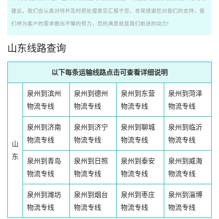
建议，我们会认真对待并及时把处理意见汇报于您，非常感谢您对我们的支持，我
们将为客户的需求做出不懈的努力，您的满意就是我们前进的动力!
山东线路查询
以下每条运输线路点击可查看详细说明
泉州到滨州
泉州到德州
泉州到东营
泉州到菏泽
物流专线
物流专线
物流专线
物流专线
泉州到济南
泉州到济宁
泉州到聊城
泉州到临沂
物流专线
物流专线
物流专线
物流专线
山
东
泉州到青岛
泉州到日照
泉州到泰安
泉州到威海
物流专线
物流专线
物流专线
物流专线
泉州到潍坊
泉州到烟台
泉州到枣庄
泉州到淄博
物流专线
物流专线
物流专线
物流专线