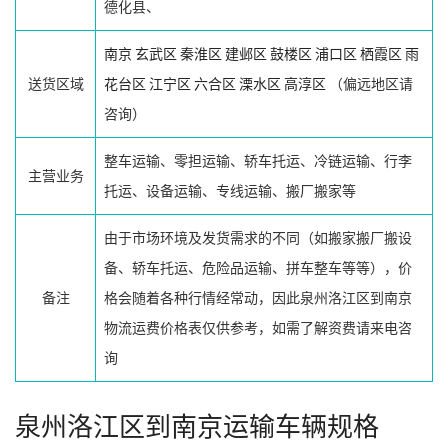
德化县、
南京
玄武区
秦淮区
建邺区
鼓楼区
浦口区
栖霞区
雨
送货区域
花台区
江宁区
六合区
溧水区
高淳区
（偏远地区请
咨询）
整车运输、零担运输、轿车托运、冷链运输、行李
主营业务
托运、设备运输、专线运输、搬厂搬家等
由于市场环境及发货需求的不同（如搬家搬厂搬设
备、轿车托运、危险品运输、拼车整车等等），价
备注
格会随着各种行情经常动，因此泉州洛江区到南京
物流运费价格表仅供参考，如需了解资费请来电咨
询
泉州洛江区到南京运输车辆规格