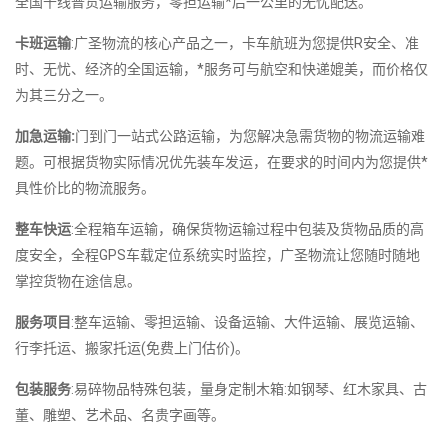
全国千线普货运输服务，零担运输*后一公里的无忧配送。
卡班运输
:广圣物流的核心产品之一，卡车航班为您提供R安全、准
时、无忧、经济的全国运输，*服务可与航空和快递媲美，而价格仅
为其三分之一。
加急运输:
门到门一站式公路运输，为您解决急需货物的物流运输难
题。可根据货物实际情况优先装车发运，在要求的时间内为您提供*
具性价比的物流服务。
整车快运
:全程箱车运输，确保货物运输过程中包装及货物品质的高
度安全，全程GPS车载定位系统实时监控，广圣物流让您随时随地
掌控货物在途信息。
服务项目
:整车运输、零担运输、设备运输、大件运输、展览运输、
行李托运、搬家托运(免费上门估价)。
包装服务
:易碎物品特殊包装，量身定制木箱:如钢琴、红木家具、古
董、雕塑、艺术品、名贵字画等。