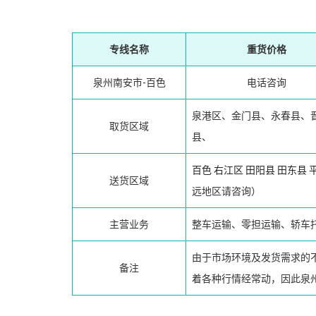
专线名称
重货价格
泉州南安市-百色
电话咨询
泉港区、金门县、永春县、
取货区域
县、
百色
右江区
田阳县
田东县
送货区域
远地区请咨询）
主营业务
整车运输、零担运输、轿车
由于市场环境及发货需求的
备注
着各种行情经常动，因此泉