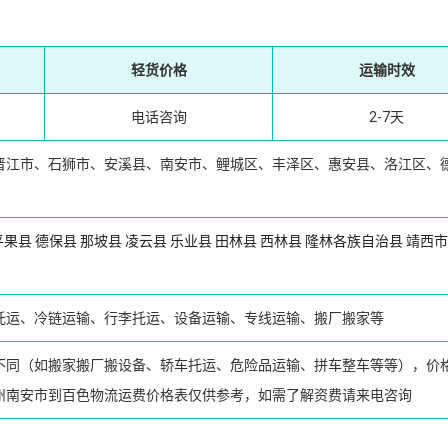
轻货价格
运输时效
电话咨询
2-7天
晋江市、石狮市、安溪县、南安市、鲤城区、丰泽区、惠安县、洛江区、
平果县
德保县
那坡县
凌云县
乐业县
田林县
西林县
隆林各族自治县
靖西市
托运、冷链运输、行李托运、设备运输、专线运输、搬厂搬家等
不同（如搬家搬厂搬设备、轿车托运、危险品运输、拼车整车等等），价
州南安市到百色物流运费价格表仅供参考，如需了解资费请来电咨询