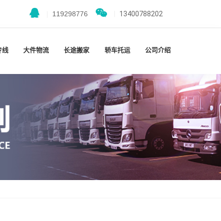
|
119298776
|
13400788202
专线
大件物流
长途搬家
轿车托运
公司介绍