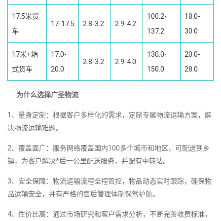
17.5米货
100.2-
18.0-
17-17.5
2.8-3.2
2.9-4.2
车
137.2
30.0
17米+箱
17.0-
130.0-
20.0-
2.8-3.2
2.9-4.0
式货车
20.0
150.0
28.0
为什么选择广圣物流
1、量身定制：根据客户多样化的需求，定制专属物流运输方案，解
决物流运输难题。
2、覆盖面广：服务网络覆盖国内100多个城市和地区，可配送到乡
镇，为客户解决*后一公里配送服务，并配有中转站。
3、安全保障：物流运输流程全程管控，物品动态实时跟踪，确保物
品运输安全，并有严格的售后管理体制保驾护航。
4、性价比高：通过市场研究和客户需求分析，不断完善收费标准，