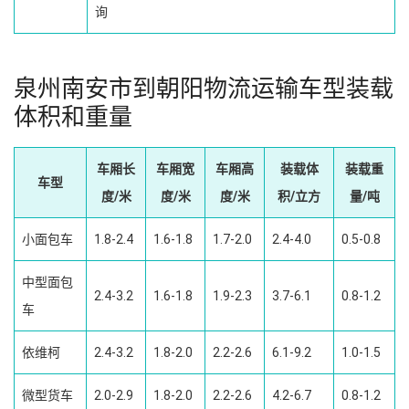
询
泉州南安市到朝阳物流运输车型装载
体积和重量
车厢长
车厢宽
车厢高
装载体
装载重
车型
度/米
度/米
度/米
积/立方
量/吨
小面包车
1.8-2.4
1.6-1.8
1.7-2.0
2.4-4.0
0.5-0.8
中型面包
2.4-3.2
1.6-1.8
1.9-2.3
3.7-6.1
0.8-1.2
车
依维柯
2.4-3.2
1.8-2.0
2.2-2.6
6.1-9.2
1.0-1.5
微型货车
2.0-2.9
1.8-2.0
2.2-2.6
4.2-6.7
0.8-1.2