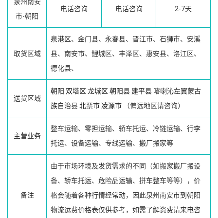
泉州南安
电话咨询
电话咨询
2-7天
市-朝阳
泉港区、金门县、永春县、晋江市、石狮市、安溪
取货区域
县、南安市、鲤城区、丰泽区、惠安县、洛江区、
德化县、
朝阳
双塔区
龙城区
朝阳县
建平县
喀喇沁左翼蒙古
送货区域
族自治县
北票市
凌源市
（偏远地区请咨询）
整车运输、零担运输、轿车托运、冷链运输、行李
主营业务
托运、设备运输、专线运输、搬厂搬家等
由于市场环境及发货需求的不同（如搬家搬厂搬设
备、轿车托运、危险品运输、拼车整车等等），价
备注
格会随着各种行情经常动，因此泉州南安市到朝阳
物流运费价格表仅供参考，如需了解资费请来电咨