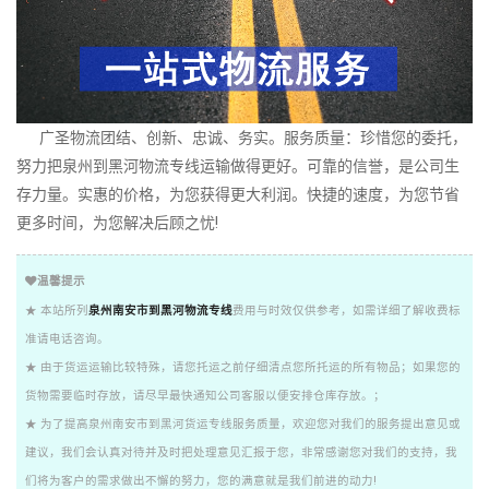
广圣物流团结、创新、忠诚、务实。服务质量：珍惜您的委托，
努力把泉州到黑河物流专线运输做得更好。可靠的信誉，是公司生
存力量。实惠的价格，为您获得更大利润。快捷的速度，为您节省
更多时间，为您解决后顾之忧!
温馨提示
★ 本站所列
泉州南安市到黑河物流专线
费用与时效仅供参考，如需详细了解收费标
准请电话咨询。
★ 由于货运运输比较特殊，请您托运之前仔细清点您所托运的所有物品；如果您的
货物需要临时存放，请尽早最快通知公司客服以便安排仓库存放。；
★ 为了提高泉州南安市到黑河货运专线服务质量，欢迎您对我们的服务提出意见或
建议，我们会认真对待并及时把处理意见汇报于您，非常感谢您对我们的支持，我
们将为客户的需求做出不懈的努力，您的满意就是我们前进的动力!