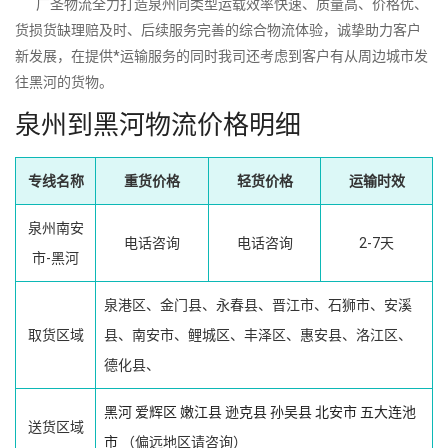
广圣物流全力打造泉州同类型运载效率快速、质量高、价格优、
货损货缺理赔及时、后续服务完善的综合物流体验，诚挚助力客户
新发展，在提供*运输服务的同时我司还考虑到客户有从周边城市发
往黑河的货物。
泉州到黑河物流价格明细
专线名称
重货价格
轻货价格
运输时效
泉州南安
电话咨询
电话咨询
2-7天
市-黑河
泉港区、金门县、永春县、晋江市、石狮市、安溪
取货区域
县、南安市、鲤城区、丰泽区、惠安县、洛江区、
德化县、
黑河
爱辉区
嫩江县
逊克县
孙吴县
北安市
五大连池
送货区域
市
（偏远地区请咨询）