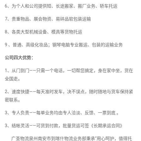
6、为个人和公司提供短、长途搬家、搬厂业务、轿车托运
7、贵重物品、展会物资、易碎品软包装运输
8、各类大型机械设备、模具等货物托运
9 、普通、高级化妆品；钢琴电脑专业搬运、包装的运输业务
公司四大优势：
1、从门到门——只需一个电话，一切帮您搞定，身在家中坐，货在
全国走。
2、速度快捷——每天准时发车，决不误点，随时随地与货车保持紧
密联系。
3、专人负责——每单业务均由专人洽淡、反馈、一票到底 。
3、结帐灵活——可货到付款，批量货运可签《长期承运合同》
广圣物流泉州南安市到喀什物流业务部秉承“用心呵护，值得托