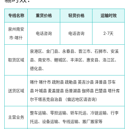
专线名称
重货价格
轻货价格
运输时效
泉州南安
电话咨询
电话咨询
2-7天
市-喀什
泉港区、金门县、永春县、晋江市、石狮市、安溪
取货区域
县、南安市、鲤城区、丰泽区、惠安县、洛江区、
德化县、
喀什
喀什市
疏附县
疏勒县
英吉沙县
泽普县
莎车
送货区域
县
叶城县
麦盖提县
岳普湖县
伽师县
巴楚县
塔什库
尔干塔吉克自治县
（偏远地区请咨询）
整车运输、零担运输、轿车托运、冷链运输、行李
主营业务
托运、设备运输、专线运输、搬厂搬家等