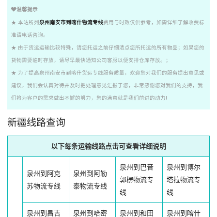
温馨提示
★ 本站所列
泉州南安市到喀什物流专线
费用与时效仅供参考，如需详细了解收费标
准请电话咨询。
★ 由于货运运输比较特殊，请您托运之前仔细清点您所托运的所有物品；如果您的
货物需要临时存放，请尽早最快通知公司客服以便安排仓库存放。；
★ 为了提高泉州南安市到喀什货运专线服务质量，欢迎您对我们的服务提出意见或
建议，我们会认真对待并及时把处理意见汇报于您，非常感谢您对我们的支持，我
们将为客户的需求做出不懈的努力，您的满意就是我们前进的动力!
新疆线路查询
以下每条运输线路点击可查看详细说明
泉州到巴音
泉州到博尔
泉州到阿克
泉州到阿勒
郭楞物流专
塔拉物流专
苏物流专线
泰物流专线
线
线
泉州到昌吉
泉州到哈密
泉州到和田
泉州到喀什