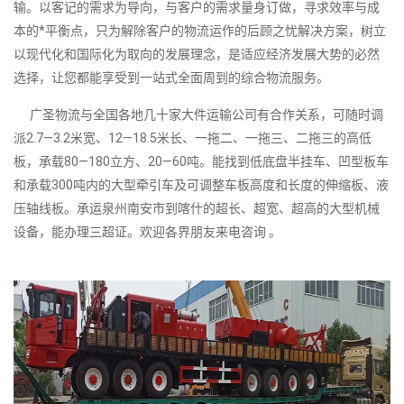
输。以客记的需求为导向，与客户的需求量身订做，寻求效率与成
本的*平衡点，只为解除客户的物流运作的后顾之忧解决方案，树立
以现代化和国际化为取向的发展理念，是适应经济发展大势的必然
选择，让您都能享受到一站式全面周到的综合物流服务。
广圣物流与全国各地几十家大件运输公司有合作关系，可随时调
派2.7—3.2米宽、12—18.5米长、一拖二、一拖三、二拖三的高低
板，承载80—180立方、20—60吨。能找到低底盘半挂车、凹型板车
和承载300吨内的大型牵引车及可调整车板高度和长度的伸缩板、液
压轴线板。承运泉州南安市到喀什的超长、超宽、超高的大型机械
设备，能办理三超证。欢迎各界朋友来电咨询 。