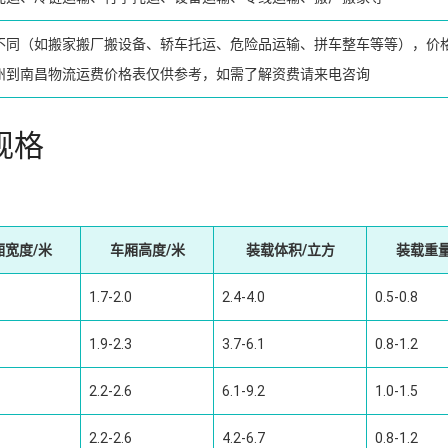
不同（如搬家搬厂搬设备、轿车托运、危险品运输、拼车整车等等），价
州到南昌物流运费价格表仅供参考，如需了解资费请来电咨询
规格
厢宽度/米
车厢高度/米
装载体积/立方
装载重量
1.7-2.0
2.4-4.0
0.5-0.8
1.9-2.3
3.7-6.1
0.8-1.2
2.2-2.6
6.1-9.2
1.0-1.5
2.2-2.6
4.2-6.7
0.8-1.2