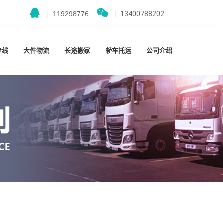
|
119298776
|
13400788202
专线
大件物流
长途搬家
轿车托运
公司介绍