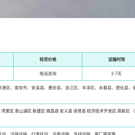
轻货价格
运输时效
电话咨询
2-7天
泉港区、南安市、安溪县、惠安县、洛江区、丰泽区、永春县、德化县、
区
湾里区
青山湖区
新建区
南昌县
安义县
进贤县
经济技术开发区
高新区
（
托运、冷链运输、行李托运、设备运输、专线运输、搬厂搬家等