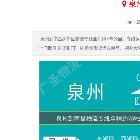
泉
12
泉州到南昌高新区物流专线全程约739公里，专线运输
（上门取货 送货到门）从 泉州发货运去南昌、 泉州