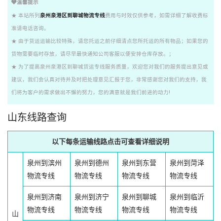
温馨提示
★ 本站所列
泉州泉港区到聊城物流专线
费用与时效仅供参考，如需详细了解收费标
准请电话咨询。
★ 由于货运运输比较特殊，请您托运之前仔细清点您所托运的所有物品；如果您的
货物需要临时存放，请尽早最快通知公司客服以便安排仓库存放。；
★ 为了提高泉州泉港区到聊城货运专线服务质量，欢迎您对我们的服务提出意见或
建议，我们会认真对待并及时把处理意见汇报于您，非常感谢您对我们的支持，我
们将为客户的需求做出不懈的努力，您的满意就是我们前进的动力!
山东线路查询
以下每条运输线路点击可查看详细说明
泉州到滨州
泉州到德州
泉州到东营
泉州到菏泽
物流专线
物流专线
物流专线
物流专线
泉州到济南
泉州到济宁
泉州到聊城
泉州到临沂
物流专线
物流专线
物流专线
物流专线
山