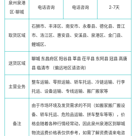
泉州泉港
电话咨询
电话咨询
2-7天
区-聊城
石狮市、丰泽区、南安市、永春县、德化县、晋江
取货区域
市、洛江区、惠安县、安溪县、泉港区、金门县、
鲤城区、
聊城
东昌府区
阳谷县
莘县
茌平县
东阿县
冠县
高唐
送货区域
县
临清市
（偏远地区请咨询）
整车运输、零担运输、轿车托运、冷链运输、行李
主营业务
托运、设备运输、专线运输、搬厂搬家等
由于市场环境及发货需求的不同（如搬家搬厂搬设
备、轿车托运、危险品运输、拼车整车等等），价
备注
格会随着各种行情经常动，因此泉州泉港区到聊城
物流运费价格表仅供参考，如需了解资费请来电咨