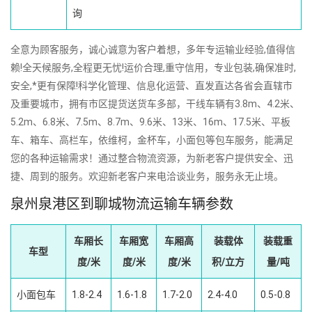
询
全意为顾客服务，诚心诚意为客户着想，多年专运输业经验,值得信
赖!全天候服务,全程更无忧!运价合理,重守信用，专业包装,确保准时,
安全,*更有保障!科学化管理、信息化运营、直发直达各省会直辖市
及重要城市，拥有市区提货送货车多部，干线车辆有3.8m、4.2米、
5.2m、6.8米、7.5m、8.7m、9.6米、13米、16m、17.5米、平板
车、箱车、高栏车，依维柯，金杯车，小面包等包车服务，能满足
您的各种运输需求！通过整合物流资源，为新老客户提供安全、迅
捷、周到的服务。欢迎新老客户来电洽谈业务，服务永无止境。
泉州泉港区到聊城物流运输车辆参数
车厢长
车厢宽
车厢高
装载体
装载重
车型
度/米
度/米
度/米
积/立方
量/吨
小面包车
1.8-2.4
1.6-1.8
1.7-2.0
2.4-4.0
0.5-0.8