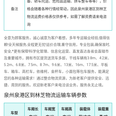
备、轿车托运、危险品运输、拼车整车等等），价
备注
格会随着各种行情经常动，因此泉州泉港区到林芝
物流运费价格表仅供参考，如需了解资费请来电咨
询
全意为顾客服务，诚心诚意为客户着想，多年专运输业经验,值得信
赖!全天候服务,全程更无忧!运价合理,重守信用，专业包装,确保准时,
安全,*更有保障!科学化管理、信息化运营、直发直达各省会直辖市
及重要城市，拥有市区提货送货车多部，干线车辆有3.8m、4.2米、
5.2m、6.8米、7.5m、8.7m、9.6米、13米、16m、17.5米、平板
车、箱车、高栏车，依维柯，金杯车，小面包等包车服务，能满足
您的各种运输需求！通过整合物流资源，为新老客户提供安全、迅
捷、周到的服务。欢迎新老客户来电洽谈业务，服务永无止境。
泉州泉港区到林芝物流运输车辆参数
车厢长
车厢宽
车厢高
装载体
装载重
车型