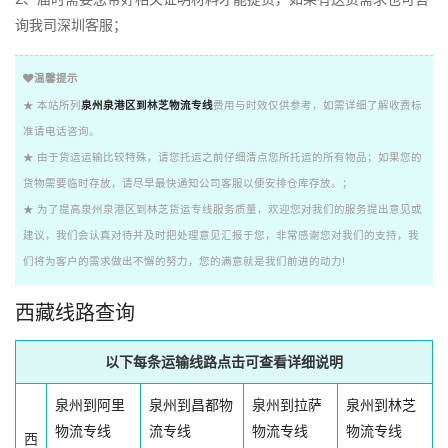
询我司深圳客服；
温馨提示
★ 本站所列
泉州泉港区到林芝物流专线
费用与时效仅供参考，如需详细了解收费标
准请电话咨询。
★ 由于货运运输比较特殊，请您托运之前仔细清点您所托运的所有物品；如果您的
货物需要临时存放，请尽早最快通知公司客服以便安排仓库存放。；
★ 为了提高泉州泉港区到林芝货运专线服务质量，欢迎您对我们的服务提出意见或
建议，我们会认真对待并及时把处理意见汇报于您，非常感谢您对我们的支持，我
们将为客户的需求做出不懈的努力，您的满意就是我们前进的动力!
西藏线路查询
以下每条运输线路点击可查看详细说明
泉州到阿里
泉州到昌都物
泉州到拉萨
泉州到林芝
物流专线
流专线
物流专线
物流专线
西