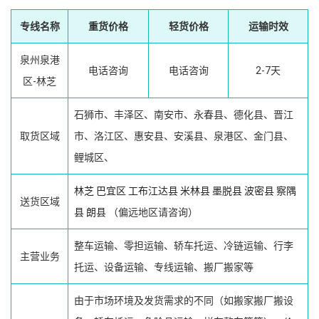
专线名称
重货价格
轻货价格
运输时效
泉州泉港
电话咨询
电话咨询
2-7天
区-林芝
石狮市、丰泽区、南安市、永春县、德化县、晋江
取货区域
市、洛江区、惠安县、安溪县、泉港区、金门县、
鲤城区、
林芝
巴宜区
工布江达县
米林县
墨脱县
波密县
察隅
送货区域
县
朗县
（偏远地区请咨询）
整车运输、零担运输、轿车托运、冷链运输、行李
主营业务
托运、设备运输、专线运输、搬厂搬家等
由于市场环境及发货需求的不同（如搬家搬厂搬设