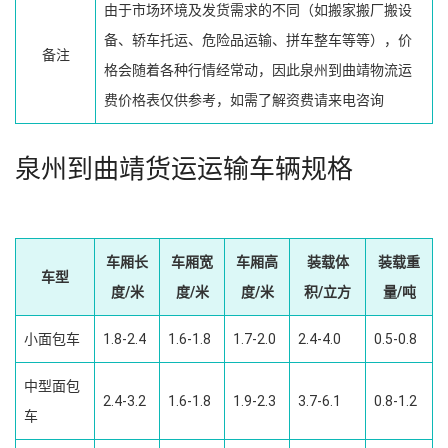
由于市场环境及发货需求的不同（如搬家搬厂搬设
备、轿车托运、危险品运输、拼车整车等等），价
备注
格会随着各种行情经常动，因此泉州到曲靖物流运
费价格表仅供参考，如需了解资费请来电咨询
泉州到曲靖货运运输车辆规格
车厢长
车厢宽
车厢高
装载体
装载重
车型
度/米
度/米
度/米
积/立方
量/吨
小面包车
1.8-2.4
1.6-1.8
1.7-2.0
2.4-4.0
0.5-0.8
中型面包
2.4-3.2
1.6-1.8
1.9-2.3
3.7-6.1
0.8-1.2
车