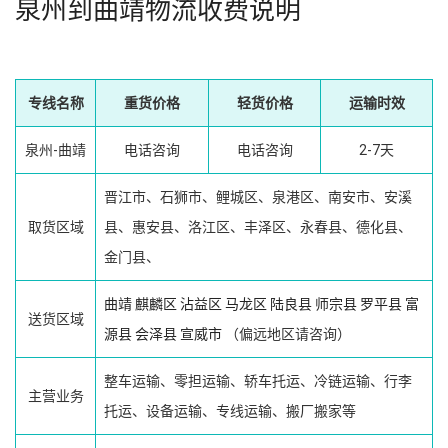
泉州到曲靖物流收费说明
专线名称
重货价格
轻货价格
运输时效
泉州-曲靖
电话咨询
电话咨询
2-7天
晋江市、石狮市、鲤城区、泉港区、南安市、安溪
取货区域
县、惠安县、洛江区、丰泽区、永春县、德化县、
金门县、
曲靖
麒麟区
沾益区
马龙区
陆良县
师宗县
罗平县
富
送货区域
源县
会泽县
宣威市
（偏远地区请咨询）
整车运输、零担运输、轿车托运、冷链运输、行李
主营业务
托运、设备运输、专线运输、搬厂搬家等