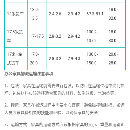
13.0-
18.0-
13米货车
2.4-2.6
2.9-4.2
67.3-81.1
13.5
32.0
17.5米货
100.2-
18.0-
17-17.5
2.8-3.2
2.9-4.2
车
137.2
30.0
17米+箱
17.0-
130.0-
20.0-
2.8-3.2
2.9-4.0
式货车
20.0
150.0
28.0
办公家具物流运输注意事项
1、包装：家具在运输前需要进行包装，以防止在运输过程中受到损
坏，包装材料应该选择适合家具的材料，如泡沫板、气泡垫等；
2、搬运：家具在搬运过程中需要小心谨慎，避免碰撞和刮擦，搬运
人员应该具备相关的技能和经验，以确保家具的安全；
3、运输方式：家具的运输方式应该根据家具的大小、重量和运输距