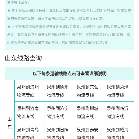
准请电话咨询。
★ 由于货运运输比较特殊，请您托运之前仔细清点您所托运的所有物品；如果您的
货物需要临时存放，请尽早最快通知公司客服以便安排仓库存放。；
★ 为了提高泉州石狮市到聊城货运专线服务质量，欢迎您对我们的服务提出意见或
建议，我们会认真对待并及时把处理意见汇报于您，非常感谢您对我们的支持，我
们将为客户的需求做出不懈的努力，您的满意就是我们前进的动力!
山东线路查询
以下每条运输线路点击可查看详细说明
泉州到滨州
泉州到德州
泉州到东营
泉州到菏泽
物流专线
物流专线
物流专线
物流专线
泉州到济南
泉州到济宁
泉州到聊城
泉州到临沂
物流专线
物流专线
物流专线
物流专线
山
东
泉州到青岛
泉州到日照
泉州到泰安
泉州到威海
物流专线
物流专线
物流专线
物流专线