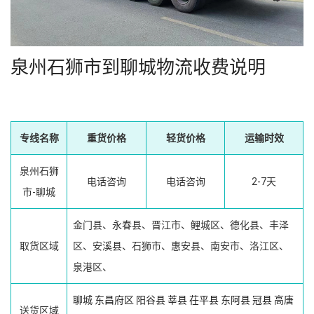
泉州石狮市到聊城物流收费说明
专线名称
重货价格
轻货价格
运输时效
泉州石狮
电话咨询
电话咨询
2-7天
市-聊城
金门县、永春县、晋江市、鲤城区、德化县、丰泽
取货区域
区、安溪县、石狮市、惠安县、南安市、洛江区、
泉港区、
聊城
东昌府区
阳谷县
莘县
茌平县
东阿县
冠县
高唐
送货区域