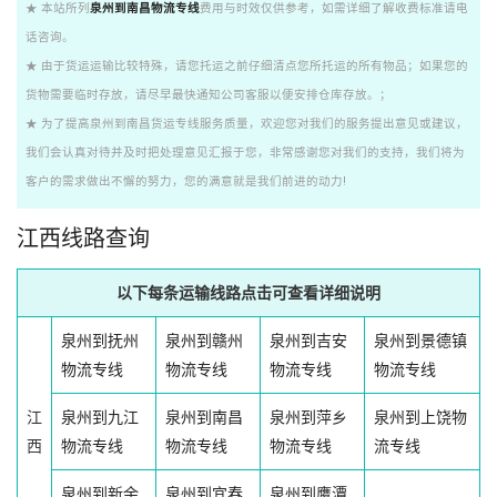
★ 本站所列
泉州到南昌物流专线
费用与时效仅供参考，如需详细了解收费标准请电
话咨询。
★ 由于货运运输比较特殊，请您托运之前仔细清点您所托运的所有物品；如果您的
货物需要临时存放，请尽早最快通知公司客服以便安排仓库存放。；
★ 为了提高泉州到南昌货运专线服务质量，欢迎您对我们的服务提出意见或建议，
我们会认真对待并及时把处理意见汇报于您，非常感谢您对我们的支持，我们将为
客户的需求做出不懈的努力，您的满意就是我们前进的动力!
江西线路查询
以下每条运输线路点击可查看详细说明
泉州到抚州
泉州到赣州
泉州到吉安
泉州到景德镇
物流专线
物流专线
物流专线
物流专线
江
泉州到九江
泉州到南昌
泉州到萍乡
泉州到上饶物
西
物流专线
物流专线
物流专线
流专线
泉州到新余
泉州到宜春
泉州到鹰潭