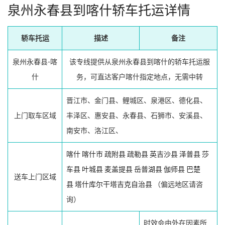
泉州永春县到喀什轿车托运详情
轿车托运
描述
备注
泉州永春县-喀
该专线提供从泉州永春县到喀什的轿车托运服
什
务，可直达客户喀什指定地点，无需中转
晋江市、金门县、鲤城区、泉港区、德化县、
上门取车区域
丰泽区、惠安县、永春县、石狮市、安溪县、
南安市、洛江区、
喀什
喀什市
疏附县
疏勒县
英吉沙县
泽普县
莎
车县
叶城县
麦盖提县
岳普湖县
伽师县
巴楚
送车上门区域
县
塔什库尔干塔吉克自治县
（偏远地区请咨
询）
时效会由外在因素所