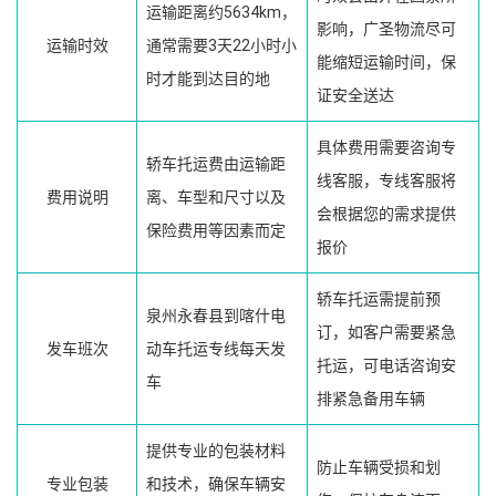
运输距离约5634km，
影响，广圣物流尽可
运输时效
通常需要3天22小时小
能缩短运输时间，保
时才能到达目的地
证安全送达
具体费用需要咨询专
轿车托运费由运输距
线客服，专线客服将
费用说明
离、车型和尺寸以及
会根据您的需求提供
保险费用等因素而定
报价
轿车托运需提前预
泉州永春县到喀什电
订，如客户需要紧急
发车班次
动车托运专线每天发
托运，可电话咨询安
车
排紧急备用车辆
提供专业的包装材料
防止车辆受损和划
专业包装
和技术，确保车辆安