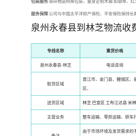
包装服务
:易碎物品特殊包装，量身定制木箱:如钢琴、
服务保障
:公司与中国太平洋财产保险、平安保险保持长
泉州永春县到林芝物流收
专线名称
重货价格
泉州永春县-林芝
电话咨询
晋江市、金门县、鲤城区、
取货区域
区、
送货区域
林芝
巴宜区
工布江达县
米
主营业务
整车运输、零担运输、轿车
由于市场环境及发货需求的
备注