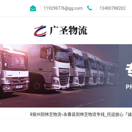
119298776@gg.com
13400788202
泉州到林芝物流
»
永春县到林芝物流专线_托运放心「