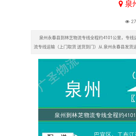
泉
2
泉州永春县到林芝物流专线全程约4101公里，专线运
流专线运输（上门取货 送货到门）从 泉州永春县发货