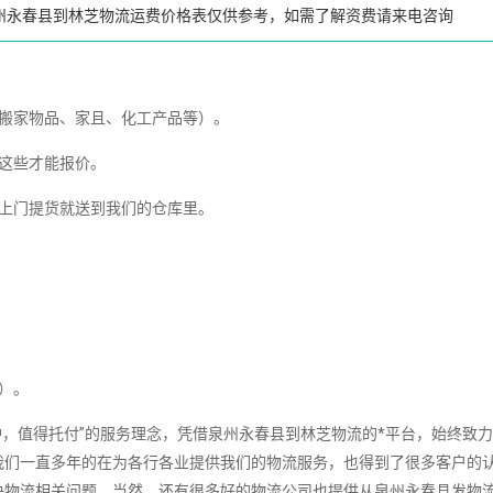
州永春县到林芝物流运费价格表仅供参考，如需了解资费请来电咨询
、搬家物品、家且、化工产品等）。
这些才能报价。
送上门提货就送到我们的仓库里。
）。
，值得托付”的服务理念，凭借泉州永春县到林芝物流的*平台，始终致
我们一直多年的在为各行各业提供我们的物流服务，也得到了很多客户的
决物流相关问题。当然，还有很多好的物流公司也提供从泉州永春县发物