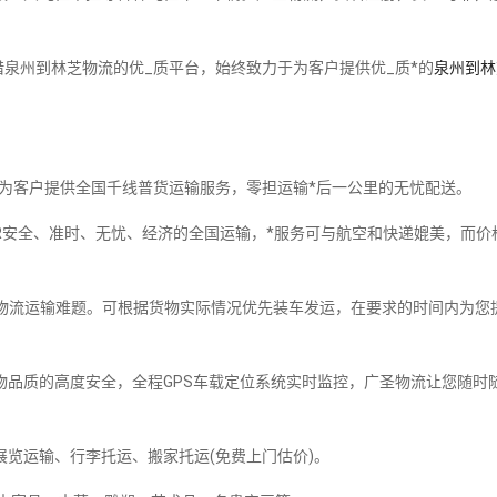
泉州到林芝物流的优_质平台，始终致力于为客户提供优_质*的
泉州到林
，为客户提供全国千线普货运输服务，零担运输*后一公里的无忧配送。
R安全、准时、无忧、经济的全国运输，*服务可与航空和快递媲美，而价
物流运输难题。可根据货物实际情况优先装车发运，在要求的时间内为您
物品质的高度安全，全程GPS车载定位系统实时监控，广圣物流让您随时
展览运输、行李托运、搬家托运(免费上门估价)。