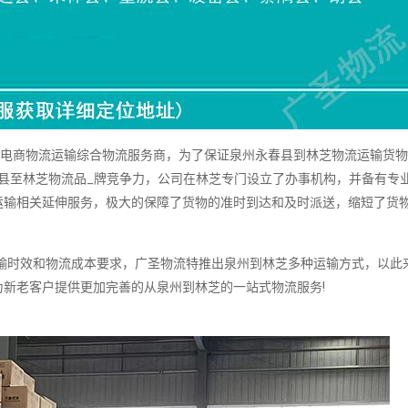
州电商物流运输综合物流服务商，为了保证泉州永春县到林芝物流运输货
县至林芝物流品_牌竞争力，公司在林芝专门设立了办事机构，并备有专
运输相关延伸服务，极大的保障了货物的准时到达和及时派送，缩短了货
时效和物流成本要求，广圣物流特推出泉州到林芝多种运输方式，以此
新老客户提供更加完善的从泉州到林芝的一站式物流服务!