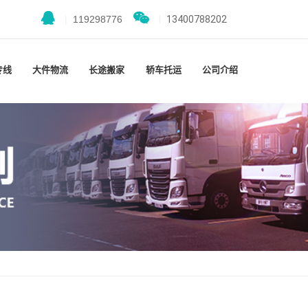
|
119298776
|
13400788202
专线
大件物流
长途搬家
轿车托运
公司介绍