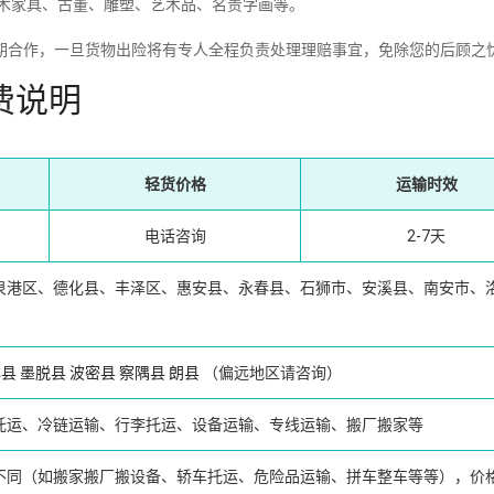
红木家具、古董、雕塑、艺术品、名贵字画等。
期合作，一旦货物出险将有专人全程负责处理理赔事宜，免除您的后顾之
费说明
轻货价格
运输时效
电话咨询
2-7天
泉港区、德化县、丰泽区、惠安县、永春县、石狮市、安溪县、南安市、
林县
墨脱县
波密县
察隅县
朗县
（偏远地区请咨询）
托运、冷链运输、行李托运、设备运输、专线运输、搬厂搬家等
不同（如搬家搬厂搬设备、轿车托运、危险品运输、拼车整车等等），价