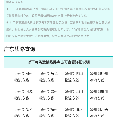
准请电话咨询。
★ 由于货运运输比较特殊，请您托运之前仔细清点您所托运的所有物品；如果您的
货物需要临时存放，请尽早最快通知公司客服以便安排仓库存放。；
★ 为了提高泉州永春县到茂名货运专线服务质量，欢迎您对我们的服务提出意见或
建议，我们会认真对待并及时把处理意见汇报于您，非常感谢您对我们的支持，我
们将为客户的需求做出不懈的努力，您的满意就是我们前进的动力!
广东线路查询
以下每条运输线路点击可查看详细说明
泉州到潮州
泉州到东莞
泉州到佛山
泉州到广州
物流专线
物流专线
物流专线
物流专线
泉州到河源
泉州到惠州
泉州到江门
泉州到揭阳
物流专线
物流专线
物流专线
物流专线
泉州到茂名
泉州到梅州
泉州到清远
泉州到汕头
物流专线
物流专线
物流专线
物流专线