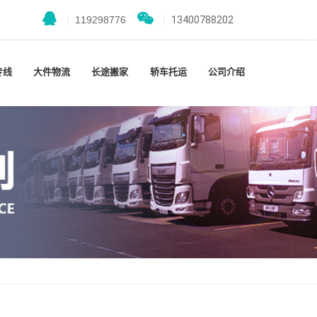
|
119298776
|
13400788202
专线
大件物流
长途搬家
轿车托运
公司介绍