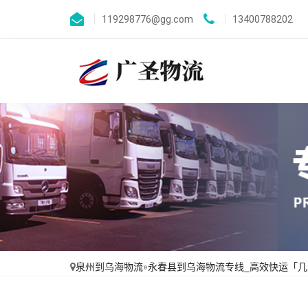
119298776@gg.com
13400788202
泉州到乌海物流
»
永春县到乌海物流专线_高效快运「