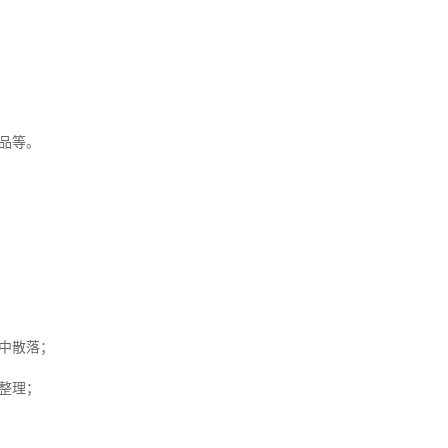
品等。
中散落；
整理；