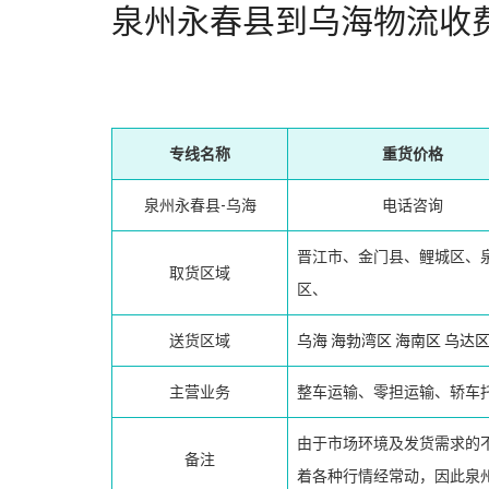
泉州永春县到乌海物流收
专线名称
重货价格
泉州永春县-乌海
电话咨询
晋江市、金门县、鲤城区、
取货区域
区、
送货区域
乌海
海勃湾区
海南区
乌达
主营业务
整车运输、零担运输、轿车
由于市场环境及发货需求的
备注
着各种行情经常动，因此泉