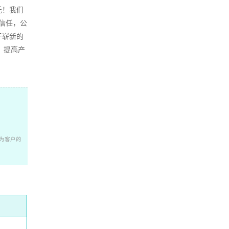
托！我们
信任，公
于崭新的
，提高产
为客户的