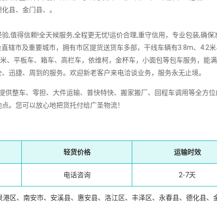
德化县、金门县、。
,值得信赖!全天候服务,全程更无忧!运价合理,重守信用，专业包装,确保
直辖市及重要城市，拥有市区提货送货车多部，干线车辆有3.8m、4.2米
16m、17.5米、平板车、箱车、高栏车，依维柯，金杯车，小面包等包车服务，能
全、迅捷、周到的服务。欢迎新老客户来电洽谈业务，服务永无止境。
提供整车、零担、大件运输、普快特快、搬家搬厂、回程车调用等全方位
地点。您可以放心地把货托付给广圣物流！
轻货价格
运输时效
电话咨询
2-7天
泉港区、南安市、安溪县、惠安县、洛江区、丰泽区、永春县、德化县、