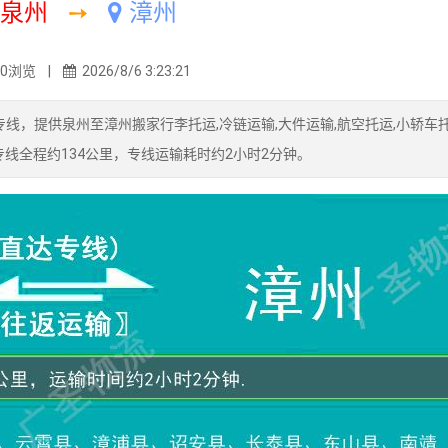
泉州
➙
漳州
60浏览 |
2026/8/6 3:23:21
线，提供泉州至漳州搬家行李托运,冷链运输,大件运输,航空托运,小轿车托
线全程约134公里，专线运输耗时约2小时2分钟。