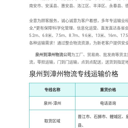
南安市、安溪县、惠安县、洛江区、丰泽区、永春县、
全意为顾客服务，诚心诚意为客户着想，多年专运输业经验
全,*更有保障!科学化管理、信息化运营、直发直达各省会
5.2m、6.8米、7.5m、8.7m、9.6米、13米、
各种运输需求！通过整合物流资源，为新老客户提供安
泉州到漳州物流公司
为工厂、贸易商、批发商等货主
流，零担运输，门到门运输，点到点配送，送货到指定
泉州到漳州物流专线运输价格
专线名称
重货价格
泉州-漳州
电话咨询
晋江市、石狮市、鲤城区、
取货区域
县、