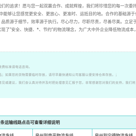
我们的追求！愿与您一起双赢合作、成就辉煌，我们将珍惜您的每一次委
程中能够让您感觉更安全、更放心、更准时、运抵目的地。合作的基础源于
：品质源于细节，效率源于执行。尽心尽力，尽职尽责，尽善尽美。立足
现了“安全、快捷、*、节约”的物流理念，为广大中外企业降低物流成本
收费标准请电话咨询。
品；如果您的货物需要临时存放，请尽早最快通知公司客服以便安排仓库存放。；
意见或建议，我们会认真对待并及时把处理意见汇报于您，非常感谢您对我们的支持，我们将
每条运输线路点击可查看详细说明
物流专线
泉州到南平物流专线
泉州到宁德物流专线