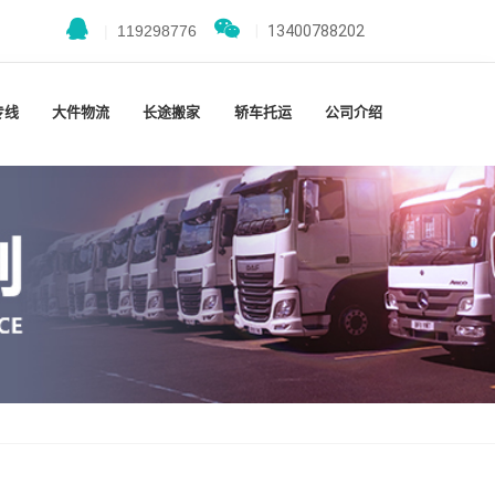
|
119298776
|
13400788202
专线
大件物流
长途搬家
轿车托运
公司介绍