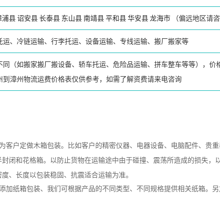
漳浦县
诏安县
长泰县
东山县
南靖县
平和县
华安县
龙海市
（偏远地区请咨
托运、冷链运输、行李托运、设备运输、专线运输、搬厂搬家等
不同（如搬家搬厂搬设备、轿车托运、危险品运输、拼车整车等等），价
州到漳州物流运费价格表仅供参考，如需了解资费请来电咨询
专为客户定做木箱包装。比如客户的精密仪器、电器设备、电脑配件、贵重
半封闭和花格箱。以防止货物在运输途中由于碰撞、震荡所造成的损失，
密度、长度以包装稳固、抗震适合运输为准。
应添加纸箱包装、我们可根据产品的不同类型、不同规格提供相关纸箱。另