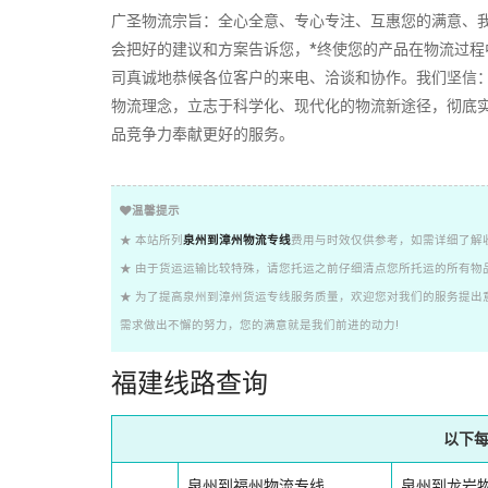
广圣物流宗旨：全心全意、专心专注、互惠您的满意、
会把好的建议和方案告诉您，*终使您的产品在物流过
司真诚地恭候各位客户的来电、洽谈和协作。我们坚信
物流理念，立志于科学化、现代化的物流新途径，彻底实
品竞争力奉献更好的服务。
温馨提示
★ 本站所列
泉州到漳州物流专线
费用与时效仅供参考，如需详细了解
★ 由于货运运输比较特殊，请您托运之前仔细清点您所托运的所有物
★ 为了提高泉州到漳州货运专线服务质量，欢迎您对我们的服务提出
需求做出不懈的努力，您的满意就是我们前进的动力!
福建线路查询
以下
泉州到福州物流专线
泉州到龙岩