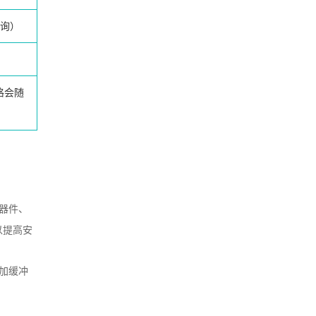
询）
格会随
器件、
以提高安
加缓冲