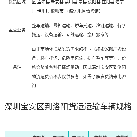
送货区域
区
孟津县
新安县
栾川县
嵩县
汝阳县
宜阳县
洛宁
县
伊川县
偃师市
（偏远地区请咨询）
整车运输、零担运输、轿车托运、冷链运输、行李
主营业务
托运、设备运输、专线运输、搬厂搬家等
由于市场环境及发货需求的不同（如搬家搬厂搬设
备、轿车托运、危险品运输、拼车整车等等），价
备注
格会随着各种行情经常动，因此深圳宝安区到洛阳
物流运费价格表仅供参考，如需了解资费请来电咨
询
深圳宝安区到洛阳货运运输车辆规格