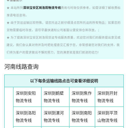
温馨提示
★ 本站所列
深圳宝安区到洛阳物流专线
费用与时效仅供参考，如需详细了解收费标
准请电话咨询。
★ 由于货运运输比较特殊，请您托运之前仔细清点您所托运的所有物品；如果您的
货物需要临时存放，请尽早最快通知公司客服以便安排仓库存放。；
★ 为了提高深圳宝安区到洛阳货运专线服务质量，欢迎您对我们的服务提出意见或
建议，我们会认真对待并及时把处理意见汇报于您，非常感谢您对我们的支持，我
们将为客户的需求做出不懈的努力，您的满意就是我们前进的动力!
河南线路查询
以下每条运输线路点击可查看详细说明
深圳到安阳
深圳到鹤壁
深圳到焦作
深圳到开封
物流专线
物流专线
物流专线
物流专线
深圳到洛阳
深圳到漯河
深圳到南阳
深圳到平顶
物流专线
物流专线
物流专线
山物流专线