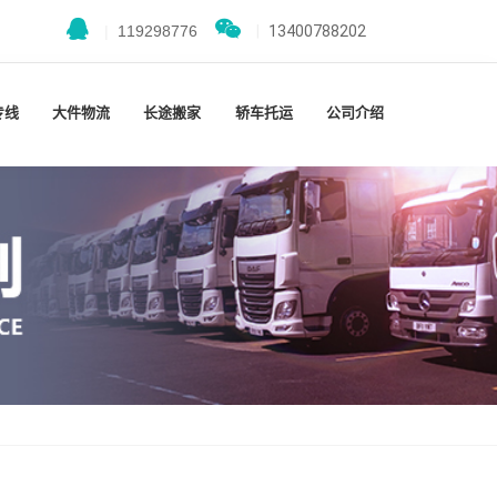
|
119298776
|
13400788202
专线
大件物流
长途搬家
轿车托运
公司介绍