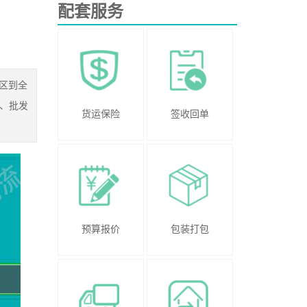
配套服务
区到全
、批发
货运保险
签收回单
预算报价
包装打包