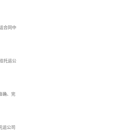
运合同中
给托运公
准确、完
托运公司