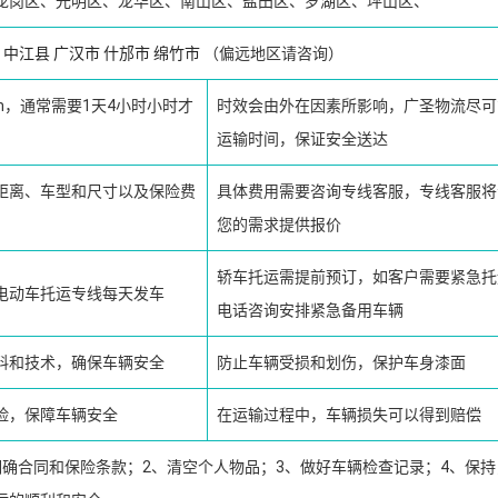
龙岗区、光明区、龙华区、南山区、盐田区、罗湖区、坪山区、
中江县
广汉市
什邡市
绵竹市
（偏远地区请咨询）
km，通常需要1天4小时小时才
时效会由外在因素所影响，广圣物流尽可
运输时间，保证安全送达
距离、车型和尺寸以及保险费
具体费用需要咨询专线客服，专线客服将
您的需求提供报价
轿车托运需提前预订，如客户需要紧急托
电动车托运专线每天发车
电话咨询安排紧急备用车辆
料和技术，确保车辆安全
防止车辆受损和划伤，保护车身漆面
险，保障车辆安全
在运输过程中，车辆损失可以得到赔偿
明确合同和保险条款；2、清空个人物品；3、做好车辆检查记录；4、保持