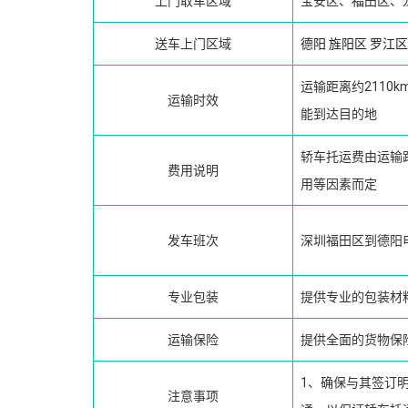
上门取车区域
宝安区、福田区、
送车上门区域
德阳
旌阳区
罗江区
运输距离约2110
运输时效
能到达目的地
轿车托运费由运输
费用说明
用等因素而定
发车班次
深圳福田区到德阳
专业包装
提供专业的包装材
运输保险
提供全面的货物保
1、确保与其签订
注意事项