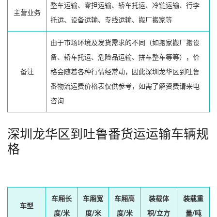
整车运输、零担运输、轿车托运、冷链运输、行李
主营业务
托运、设备运输、专线运输、搬厂搬家等
由于市场环境及发货需求的不同（如搬家搬厂搬设
备、轿车托运、危险品运输、拼车整车等等），价
备注
格会随着各种行情经常动，因此深圳龙华区到吐鲁
番物流运费价格表仅供参考，如需了解资费请来电
咨询
深圳龙华区到吐鲁番货运运输车辆规
格
车厢长
车厢宽
车厢高
装载体
装载重
车型
度/米
度/米
度/米
积/立方
量/吨