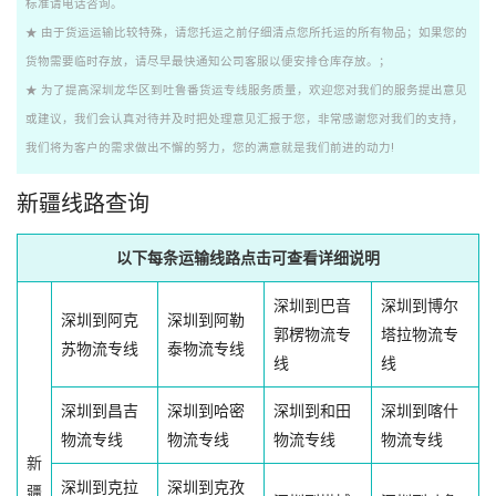
标准请电话咨询。
★ 由于货运运输比较特殊，请您托运之前仔细清点您所托运的所有物品；如果您的
货物需要临时存放，请尽早最快通知公司客服以便安排仓库存放。；
★ 为了提高深圳龙华区到吐鲁番货运专线服务质量，欢迎您对我们的服务提出意见
或建议，我们会认真对待并及时把处理意见汇报于您，非常感谢您对我们的支持，
我们将为客户的需求做出不懈的努力，您的满意就是我们前进的动力!
新疆线路查询
以下每条运输线路点击可查看详细说明
深圳到巴音
深圳到博尔
深圳到阿克
深圳到阿勒
郭楞物流专
塔拉物流专
苏物流专线
泰物流专线
线
线
深圳到昌吉
深圳到哈密
深圳到和田
深圳到喀什
物流专线
物流专线
物流专线
物流专线
新
深圳到克拉
深圳到克孜
疆