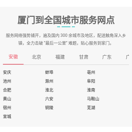
厦门到全国城市服务网点
服务网络强势铺开，遍及国内 300 余城市及地区，配送触角深入乡
镇，全力击破 “最后一公里” 难题，贴心服务到家门。
安徽
北京
福建
甘肃
广东
广
安庆
蚌埠
亳州
池州
滁州
阜阳
合肥
淮北
淮南
黄山
六安
马鞍山
宿州
铜陵
芜湖
宣城