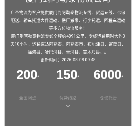
广圣物流为客户提供厦门到阿勒泰物流专线、货运专线、仓储
配送、轿车托运大件运输、搬厂搬家、行李托运、回程车运输
等多方位物流服务！
厦门到阿勒泰物流专线全程约4891公里，专线运输用时大约3
天10小时，运输直达
阿勒泰
、
阿勒泰市
、
布尔津县
、
富蕴县
、
福海县
、
哈巴河县
、
青河县
、
吉木乃县
、。
更新时间：2026-08-08 09:48
200
150
6000
+
+
+
全国网点
优势线路
仓储托管
︾