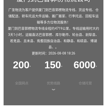
广圣物流为客户提供厦门到巴音郭楞物流专线、货运专线、仓
储配送、轿车托运大件运输、搬厂搬家、行李托运、回程车运
输等多方位物流服务！
厦门到巴音郭楞物流专线全程约4719公里，专线运输用时大约
3天1小时，运输直达
巴音郭楞
、
库尔勒市
、
轮台县
、
尉犁县
、
若羌县
、
且末县
、
焉耆回族自治县
、
和静县
、
和硕县
、
博湖
县
、。
更新时间：2026-08-08 18:26
200
150
6000
+
+
+
全国网点
优势线路
仓储托管
︾