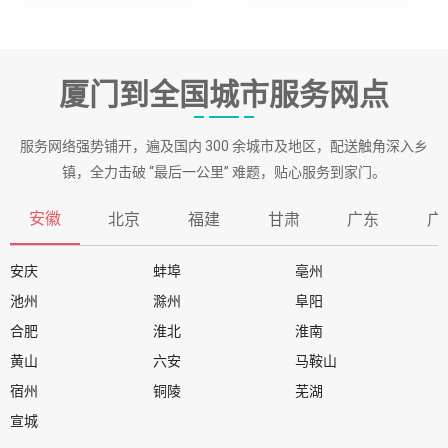
厦门到全国城市服务网点
服务网络强势铺开，遍及国内 300 余城市及地区，配送触角深入乡
镇，全力击破 “最后一公里” 难题，贴心服务到家门。
安徽
北京
福建
甘肃
广东
广
安庆
蚌埠
亳州
池州
滁州
阜阳
合肥
淮北
淮南
黄山
六安
马鞍山
宿州
铜陵
芜湖
宣城