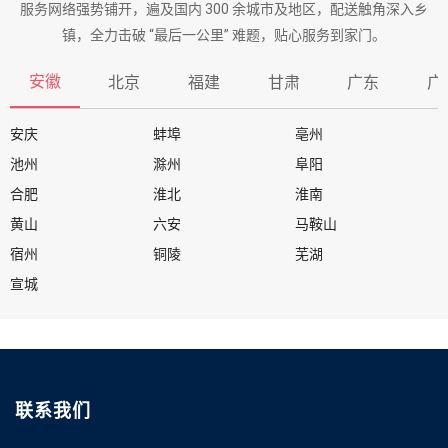
服务网络强势铺开，遍及国内 300 余城市及地区，配送触角深入乡
镇，全力击破 “最后一公里” 难题，贴心服务到家门。
安徽
北京
福建
甘肃
广东
广
安庆
蚌埠
亳州
池州
滁州
阜阳
合肥
淮北
淮南
黄山
六安
马鞍山
宿州
铜陵
芜湖
宣城
联系我们