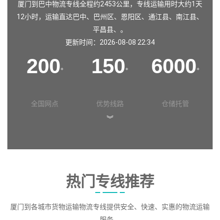
厦门到巴中物流专线全程约2453公里，专线运输用时大约1天
12小时，运输直达
巴中
、
巴州区
、
恩阳区
、
通江县
、
南江县
、
平昌县
、。
更新时间：2026-08-08 22:34
200
150
6000
+
+
+
全国网点
优势线路
仓储托管
︾
热门专线推荐
厦门到各城市货物运输物流专线提供安全、快速、实惠的物流运输
服务。