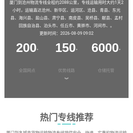
厦门到沧州物流专线全程约2088公里，专线运输用时大约1天2
小时，运输直达
沧州
、
新华区
、
运河区
、
沧县
、
青县
、
东光
县
、
海兴县
、
盐山县
、
肃宁县
、
南皮县
、
吴桥县
、
献县
、
孟村
回族自治县
、
泊头市
、
任丘市
、
黄骅市
、
河间市
、。
更新时间：2026-08-09 09:02
200
150
6000
+
+
+
全国网点
优势线路
仓储托管
︾
热门专线推荐
厦门到各城市货物运输物流专线提供安全、快速、实惠的物流运输