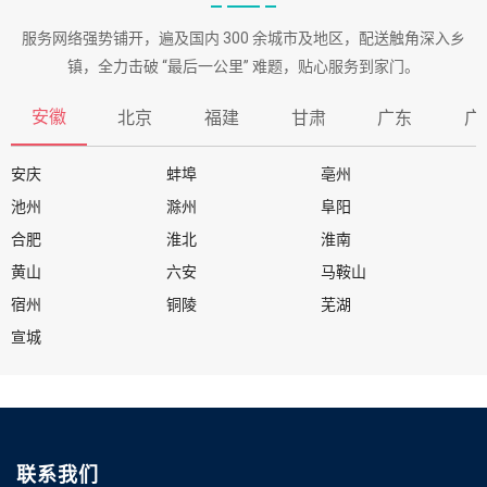
服务网络强势铺开，遍及国内 300 余城市及地区，配送触角深入乡
镇，全力击破 “最后一公里” 难题，贴心服务到家门。
安徽
北京
福建
甘肃
广东
广
安庆
蚌埠
亳州
池州
滁州
阜阳
合肥
淮北
淮南
黄山
六安
马鞍山
宿州
铜陵
芜湖
宣城
联系我们