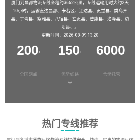
厦门到昌都物流专线全程约3662公里，专线运输用时大约2天
10小时，运输直达
昌都
、
卡若区
、
江达县
、
贡觉县
、
类乌齐
县
、
丁青县
、
察雅县
、
八宿县
、
左贡县
、
芒康县
、
洛隆县
、
边
坝县
、。
更新时间：2026-08-09 13:20
200
150
6000
+
+
+
全国网点
优势线路
仓储托管
︾
热门专线推荐
厦门到各城市货物运输物流专线提供安全、快速、实惠的物流运输