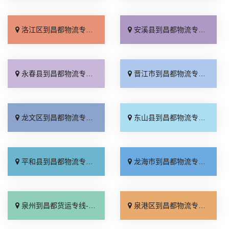
洛江区到昌都物流专线_准时到货「全境到达」
安溪县到昌都物流专线_费用多少「直达特快专线」
永春县到昌都物流专线_定点发车「直发全境」
晋江市到昌都物流专线_门到门接送「合同承运」
龙文区到昌都物流专线_多少一吨「托运省心」
东山县到昌都物流专线_市县派送「直达到站」
平和县到昌都物流专线_专线查询「怎么收费」
龙海市到昌都物流专线_快运直达「物流拼车」
泉州到昌都货运专线-泉州到昌都物流公司_要多少钱「服务周到」
泉港区到昌都物流专线_全程无虑「实时跟踪 」