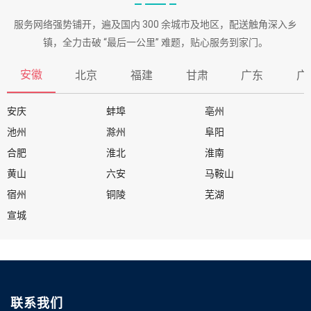
服务网络强势铺开，遍及国内 300 余城市及地区，配送触角深入乡
镇，全力击破 “最后一公里” 难题，贴心服务到家门。
安徽
北京
福建
甘肃
广东
广
安庆
蚌埠
亳州
池州
滁州
阜阳
合肥
淮北
淮南
黄山
六安
马鞍山
宿州
铜陵
芜湖
宣城
联系我们