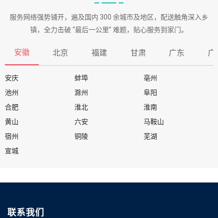
服务网络强势铺开，遍及国内 300 余城市及地区，配送触角深入乡
镇，全力击破 “最后一公里” 难题，贴心服务到家门。
安徽
北京
福建
甘肃
广东
广
安庆
蚌埠
亳州
池州
滁州
阜阳
合肥
淮北
淮南
黄山
六安
马鞍山
宿州
铜陵
芜湖
宣城
联系我们