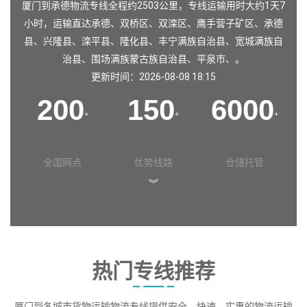
厦门到承德物流专线全程约2503公里，专线运输用时大约1天7
小时，运输直达
承德
、
双桥区
、
双滦区
、
鹰手营子矿区
、
承德
县
、
兴隆县
、
滦平县
、
隆化县
、
丰宁满族自治县
、
宽城满族自
治县
、
围场满族蒙古族自治县
、
平泉市
、。
更新时间：2026-08-08 18:15
200
150
6000
+
+
+
全国网点
优势线路
仓储托管
︾
热门专线推荐
厦门到各城市货物运输物流专线提供安全、快速、实惠的物流运输