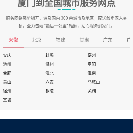
厦门到全国城市服务网点
服务网络强势铺开，遍及国内 300 余城市及地区，配送触角深入乡
镇，全力击破 “最后一公里” 难题，贴心服务到家门。
安徽
北京
福建
甘肃
广东
广
安庆
蚌埠
亳州
池州
滁州
阜阳
合肥
淮北
淮南
黄山
六安
马鞍山
宿州
铜陵
芜湖
宣城