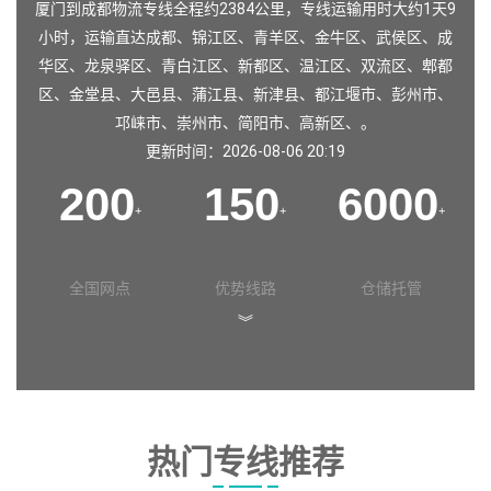
厦门到成都物流专线全程约2384公里，专线运输用时大约1天9
小时，运输直达
成都
、
锦江区
、
青羊区
、
金牛区
、
武侯区
、
成
华区
、
龙泉驿区
、
青白江区
、
新都区
、
温江区
、
双流区
、
郫都
区
、
金堂县
、
大邑县
、
蒲江县
、
新津县
、
都江堰市
、
彭州市
、
邛崃市
、
崇州市
、
简阳市
、
高新区
、。
更新时间：2026-08-06 20:19
200
150
6000
+
+
+
全国网点
优势线路
仓储托管
︾
热门专线推荐