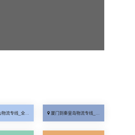
线_全境派送「收费介绍」
厦门到秦皇岛物流专线_高效运输「运保时效」