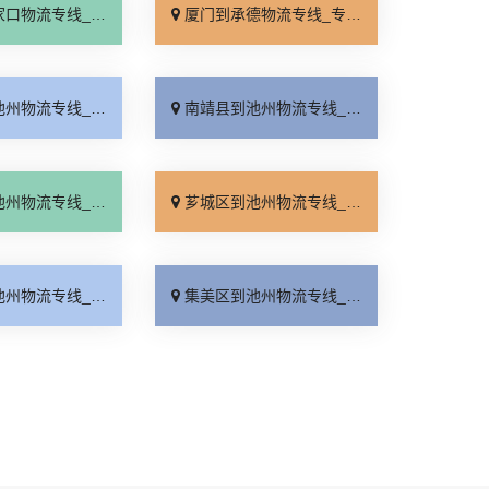
线_全境派送「多久能到」
厦门到承德物流专线_专业调车「合理收费」
线_门到门配送「诚信为先」
南靖县到池州物流专线_运费多少「定点发车」
线_收费介绍「整车配货」
芗城区到池州物流专线_收费标准「快运直达」
线_服务周到「专线直达」
集美区到池州物流专线_怎么收费「运保时效」