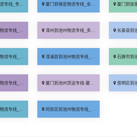
业靠谱「上门提货」
厦门到保定物流专线_全程直达「高效运输」
厦门到张家口物流专
流拼车「准时到货」
漳州到池州物流专线_多年经验「合理收费」
长泰县到池州物流专
线快运「天天发车」
漳浦县到池州物流专线_运价行情「运价实惠」
石狮市到池州物流专
运放心「定点发车」
厦门到池州货运专线-厦门到池州物流公司_送货上门「运价实惠」
思明区到池州物流专
日发车「门到门配送」
同安区到池州物流专线_费用多少「资质齐全」