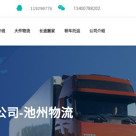
|
119298776
|
13400788202
专线
大件物流
长途搬家
轿车托运
公司介绍
公司-池州物流