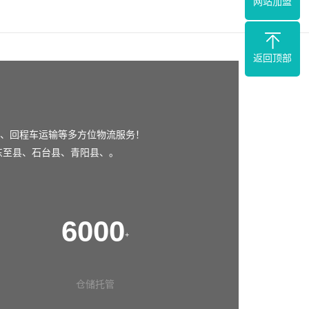
网站加盟
返回顶部
、回程车运输等多方位物流服务！
东至县
、
石台县
、
青阳县
、。
6000
+
仓储托管