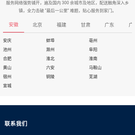
服务网络强势铺开，遍及国内 300 余城市及地区，配送触角深入乡
镇，全力击破 “最后一公里” 难题，贴心服务到家门。
安徽
北京
福建
甘肃
广东
广
安庆
蚌埠
亳州
池州
滁州
阜阳
合肥
淮北
淮南
黄山
六安
马鞍山
宿州
铜陵
芜湖
宣城
联系我们