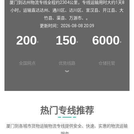
厦门到达州物流专线全程约2304公里，专线运输用时大约1天8
小时，运输直达
达州
、
通川区
、
达川区
、
宣汉县
、
开江县
、
大
竹县
、
渠县
、
万源市
、。
更新时间：2026-08-08 20:09
200
150
6000
+
+
+
全国网点
优势线路
仓储托管
︾
热门专线推荐
厦门到各城市货物运输物流专线提供安全、快速、实惠的物流运输
服务。