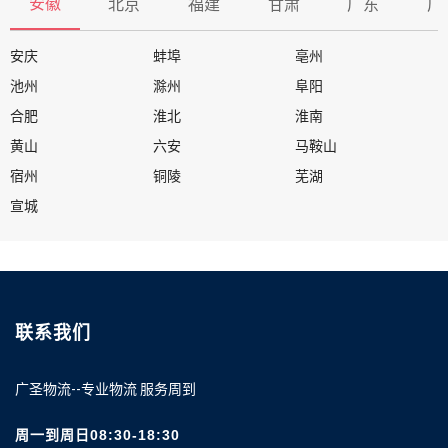
安徽
北京
福建
甘肃
广东
广
安庆
蚌埠
亳州
池州
滁州
阜阳
合肥
淮北
淮南
黄山
六安
马鞍山
宿州
铜陵
芜湖
宣城
联系我们
广圣物流--专业物流 服务周到
周一到周日08:30-18:30