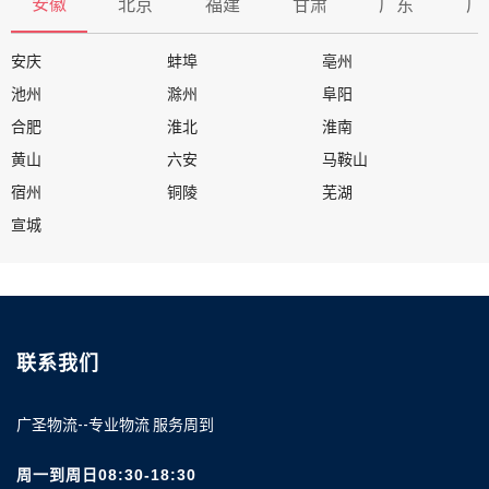
安徽
北京
福建
甘肃
广东
广
安庆
蚌埠
亳州
池州
滁州
阜阳
合肥
淮北
淮南
黄山
六安
马鞍山
宿州
铜陵
芜湖
宣城
联系我们
广圣物流--专业物流 服务周到
周一到周日08:30-18:30